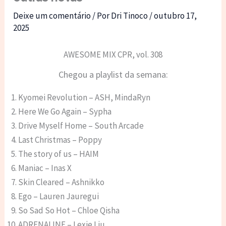
Deixe um comentário
/ Por
Dri Tinoco
/
outubro 17,
2025
AWESOME MIX CPR, vol. 308
Chegou a playlist da semana:
Kyomei Revolution – ASH, MindaRyn
Here We Go Again – Sypha
Drive Myself Home – South Arcade
Last Christmas – Poppy
The story of us – HAIM
Maniac – Inas X
Skin Cleared – Ashnikko
Ego – Lauren Jauregui
So Sad So Hot – Chloe Qisha
ADRENALINE – Lexie Liu