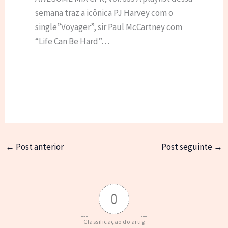
semana traz a icônica PJ Harvey com o
single”Voyager”, sir Paul McCartney com
“Life Can Be Hard”…
←
Post anterior
Post seguinte
→
0
Classificação do artig