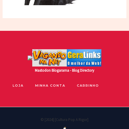
Mastodon
Blogarama - Blog Directory
LOJA
MINHA CONTA
CARRINHO
© [2024] [Cultura Pop A Rigor]