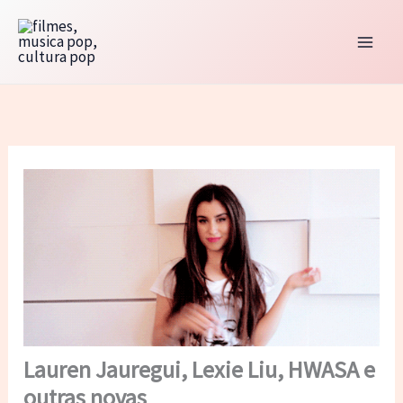
Ir
para
o
conteúdo
Lauren Jauregui, Lexie Liu, HWASA e
outras novas