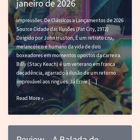
janeiro de 2026
Impressões: De Clássicos a Lançamentos de 2026
Source Cidade das Ilusões (Fat City, 1972)
Dirigido por John Huston, É um retrato cru,
melancólico e humano da vida de dois
boxeadores em momentos opostos da carreira.
Billy (Stacy Keach) é um veterano em franca
decadência, agarrado à ilusão de um retorno
improvável aos ringues. Já Ernie […]
Blog
Read More »
do
Marc
–
Anotações
Review – A Balada de