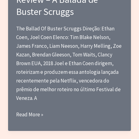
sobre
Buster Scruggs
alguns
filmes
que
The Ballad Of Buster Scruggs Direção: Ethan
vi
Coen, Joel Coen Elenco: Tim Blake Nelson,
pela
James Franco, Liam Neeson, Harry Melling, Zoe
primeira
Kazan, Brendan Gleeson, Tom Waits, Clancy
vez
Brown EUA, 2018 Joel e Ethan Coen dirigem,
em
roteirizam e produzem essa antologia lançada
janeiro
recentemente pela Netflix, vencedora do
de
prêmio de melhor roteiro no último Festival de
2026
Veneza. A
Review
Read More »
–
A