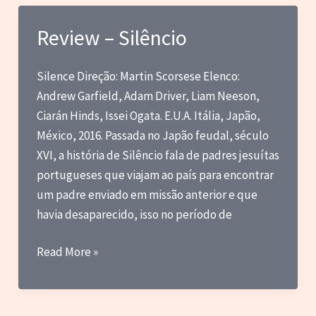
Balada
de
Review – Silêncio
Buster
Scruggs
Silence Direção: Martin Scorsese Elenco:
Andrew Garfield, Adam Driver, Liam Neeson,
Ciarán Hinds, Issei Ogata. E.U.A. Itália, Japão,
México, 2016. Passada no Japão feudal, século
XVI, a história de Silêncio fala de padres jesuítas
portugueses que viajam ao país para encontrar
um padre enviado em missão anterior e que
havia desaparecido, isso no período de
Review
Read More »
–
Silêncio