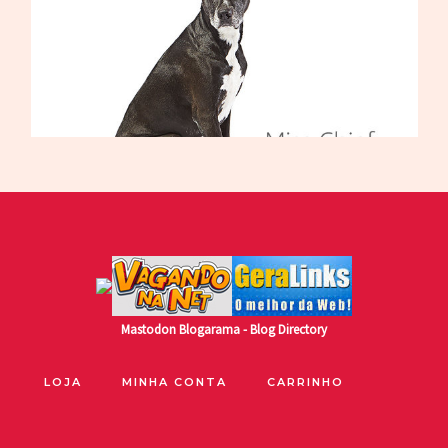
Mastodon
Blogarama - Blog Directory
LOJA
MINHA CONTA
CARRINHO