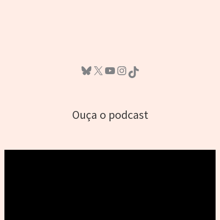
Bluesky
X
Youtube
Instagram
TikTok
Ouça o podcast