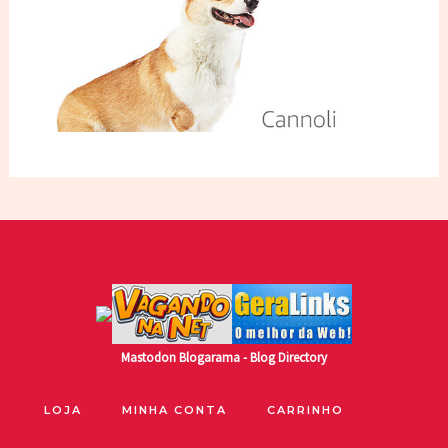
Mastodon
Blogarama - Blog Directory
LOJA
MINHA CONTA
CARRINHO