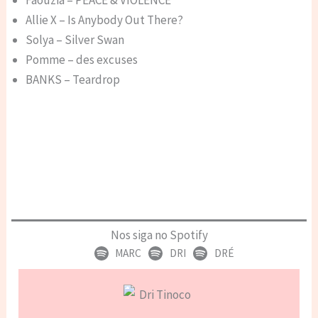
Faouzia – PEACE & VIOLENCE
Allie X – Is Anybody Out There?
Solya – Silver Swan
Pomme – des excuses
BANKS – Teardrop
Nos siga no Spotify
MARC
DRI
DRÉ