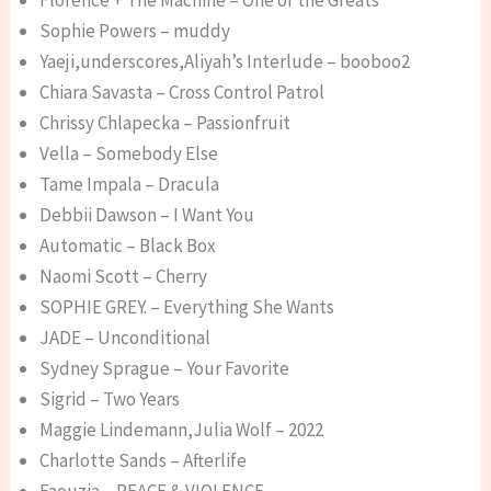
Florence + The Machine – One of the Greats
Sophie Powers – muddy
Yaeji,underscores,Aliyah’s Interlude – booboo2
Chiara Savasta – Cross Control Patrol
Chrissy Chlapecka – Passionfruit
Vella – Somebody Else
Tame Impala – Dracula
Debbii Dawson – I Want You
Automatic – Black Box
Naomi Scott – Cherry
SOPHIE GREY. – Everything She Wants
JADE – Unconditional
Sydney Sprague – Your Favorite
Sigrid – Two Years
Maggie Lindemann,Julia Wolf – 2022
Charlotte Sands – Afterlife