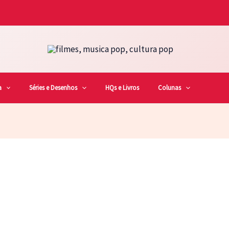
a
Séries e Desenhos
HQs e Livros
Colunas