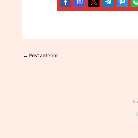
←
Post anterior
Cl