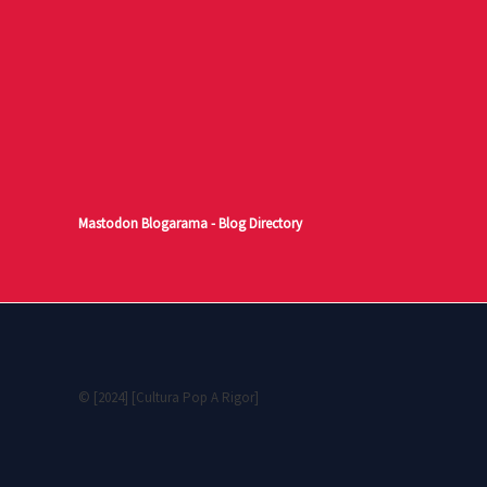
Mastodon
Blogarama - Blog Directory
© [2024] [Cultura Pop A Rigor]