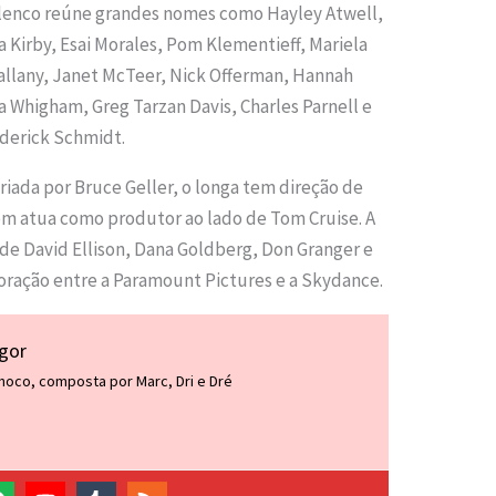
 elenco reúne grandes nomes como Hayley Atwell,
Kirby, Esai Morales, Pom Klementieff, Mariela
allany, Janet McTeer, Nick Offerman, Hannah
Whigham, Greg Tarzan Davis, Charles Parnell e
derick Schmidt.
criada por Bruce Geller, o longa tem direção de
m atua como produtor ao lado de Tom Cruise. A
 de David Ellison, Dana Goldberg, Don Granger e
aboração entre a Paramount Pictures e a Skydance.
igor
inoco, composta por Marc, Dri e Dré