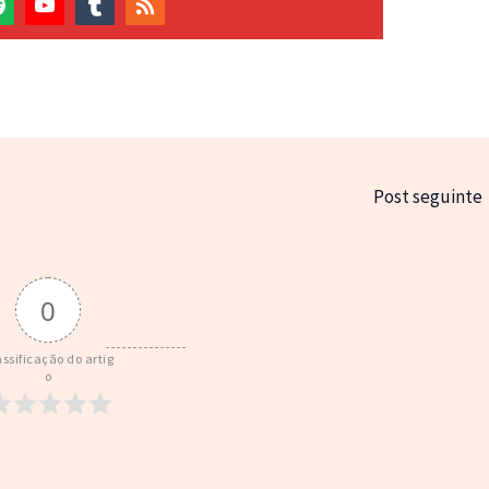
Post seguinte
0
assificação do artig
o