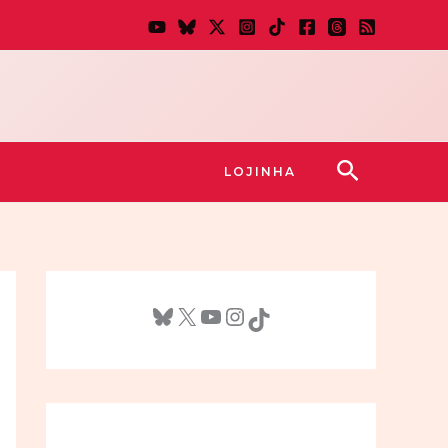
Pesquisar
LOJINHA
Bluesky
X
Youtube
Instagram
TikTok