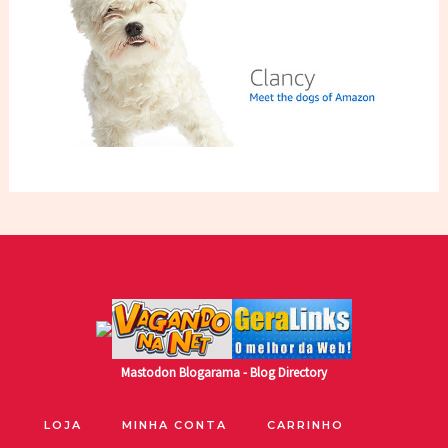
Mastodon
Blogarama - Blog Directory
LOJA
MINHA CONTA
CARRINHO