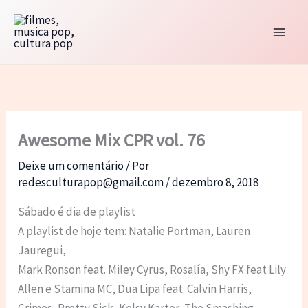
Ir
para
o
conteúdo
Awesome Mix CPR vol. 76
Deixe um comentário
/ Por
redesculturapop@gmail.com
/
dezembro 8, 2018
Sábado é dia de playlist
A playlist de hoje tem: Natalie Portman, Lauren
Jauregui,
Mark Ronson feat. Miley Cyrus, Rosalía, Shy FX feat Lily
Allen e Stamina MC, Dua Lipa feat. Calvin Harris,
Grimes, Pretty Sick, Kelsy Karter, The Smashing