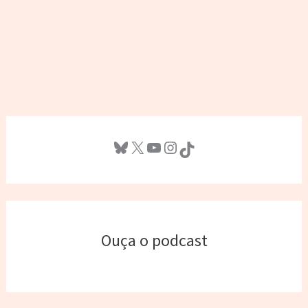
Bluesky
X
Youtube
Instagram
TikTok
Ouça o podcast