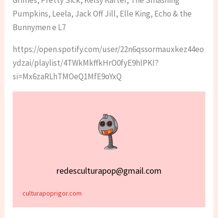
Pumpkins, Leela, Jack Off Jill, Elle King, Echo & the
Bunnymen e L7
https://open.spotify.com/user/22n6qssormauxkez44eo
ydzai/playlist/4TWkMkffkHrO0fyE9hlPKI?
si=Mx6zaRLhTMOeQ1MfE9oYxQ
redesculturapop@gmail.com
culturapoprigor.com