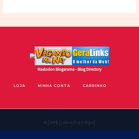
Mastodon
Blogarama - Blog Directory
LOJA
MINHA CONTA
CARRINHO
© [2024] [Cultura Pop A Rigor]