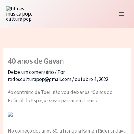
Ir
para
o
conteúdo
40 anos de Gavan
Deixe um comentário
/ Por
redesculturapop@gmail.com
/
outubro 4, 2022
Ao contrário da Toei, não vou deixar os 40 anos do
Policial do Espaço Gavan passar em branco.
No começo dos anos 80, a franquia Kamen Rider andava