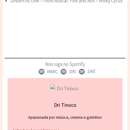
Dream As One – from Avatar: Fire and Ash – Miley Cyrus
Nos siga no Spotify
MARC
DRI
DRÉ
Dri Tinoco
Apaixonada por música, cinema e gatinhos