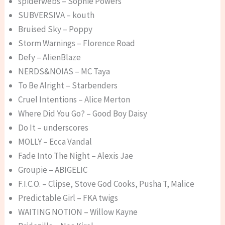
spiderwebs – Sophie Powers
SUBVERSIVA – kouth
Bruised Sky – Poppy
Storm Warnings – Florence Road
Defy – AlienBlaze
NERDS&NOIAS – MC Taya
To Be Alright – Starbenders
Cruel Intentions – Alice Merton
Where Did You Go? – Good Boy Daisy
Do It – underscores
MOLLY – Ecca Vandal
Fade Into The Night – Alexis Jae
Groupie – ABIGELIC
F.I.C.O. – Clipse, Stove God Cooks, Pusha T, Malice
Predictable Girl – FKA twigs
WAITING NOTION – Willow Kayne