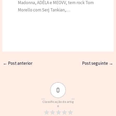
Madonna, ADÉLA e MEOVV, tem rock Tom
Morello com Serj Tankian,…
←
Post anterior
Post seguinte
→
0
Classificação do artig
o