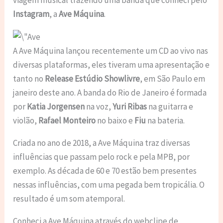
Instagram
, a
Ave Máquina
.
A Ave Máquina lançou recentemente um CD ao vivo nas
diversas plataformas, eles tiveram uma apresentação e
tanto no
Release Estúdio Showlivre
, em São Paulo em
janeiro deste ano. A banda do Rio de Janeiro é formada
por
Katia Jorgensen
na voz,
Yuri Ribas
na guitarra e
violão,
Rafael Monteiro
no baixo e
Fiu
na bateria.
Criada no ano de 2018, a Ave Máquina traz diversas
influências que passam pelo rock e pela MPB, por
exemplo. As década de 60 e 70 estão bem presentes
nessas influências, com uma pegada bem tropicália. O
resultado é um som atemporal.
Conheci a Ave Máquina através do webclipe de