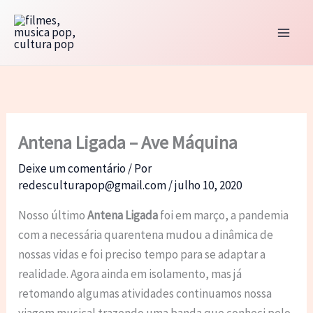
Ir
para
o
conteúdo
Antena Ligada – Ave Máquina
Deixe um comentário
/ Por
redesculturapop@gmail.com
/
julho 10, 2020
Nosso último
Antena Ligada
foi em março, a pandemia
com a necessária quarentena mudou a dinâmica de
nossas vidas e foi preciso tempo para se adaptar a
realidade. Agora ainda em isolamento, mas já
retomando algumas atividades continuamos nossa
viagem musical trazendo uma banda que conheci pelo