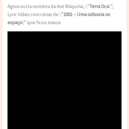
Agora outra sonzeira da Ave Máquina, \”
Terra Oca
\”,
Lyric Video com cenas de \”
2001 –
Uma odisseia no
espaço
\” que ficou massa.