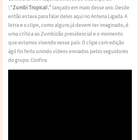
\”
Zumbi Tropical
\” lançado em maio desse ano. Desde
então estava para falar deles aqui no Antena Ligada. A
letra e o clipe, como alguns já devem ter imaginado, é
uma crítica ao Zumbizão presidencial e o momento
que estamos vivendo nesse país. O clipe com edição
ágil foi feito unindo vídeos enviados pelos seguidores
do grupo. Confira: