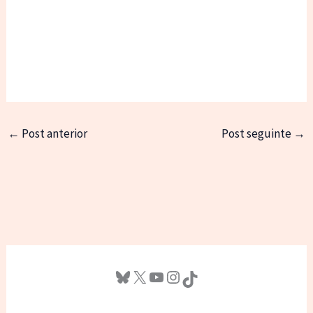
←
Post anterior
Post seguinte
→
Bluesky
X
Youtube
Instagram
TikTok