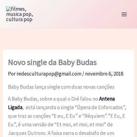
Ir
para
o
conteúdo
Novo single da Baby Budas
Por
redesculturapop@gmail.com
/
novembro 6, 2018
Baby Budas lança single com duas novas canções
A Baby Budas, sobre a qual o Dré falou no
Antena
Ligada
, está lançando o single “Ópera de Enforcados”,
que traz as canções “E eu, E Eu” e “Réquiem”. “E Eu, E
Eu”, é uma versão de “Et moi, et moi, et moi” de
Jacques Dutronc. A faixa narra o desabafo de um