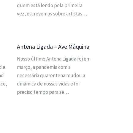
quem está lendo pela primeira
vez, escrevemos sobre artistas…
Antena Ligada – Ave Máquina
Nosso último Antena Ligada foi em
tle
março, a pandemia com a
ad
necessária quarentena mudou a
nce,
dinâmica de nossas vidas e foi
preciso tempo para se…