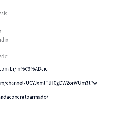
ssis
o
údio
ado:
l.com.br/in%C3%ADcio
com/channel/UCYJxmlTlH0gDW2orWUm3t7w
andaconcretoarmado/