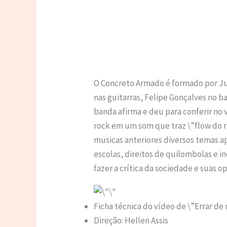
O Concreto Armado é formado por Jul
nas guitarras, Felipe Gonçalves no ba
banda afirma e deu para conferir no 
rock em um som que traz \”flow do ra
musicas anteriores diversos temas
escolas, direitos de quilombolas e i
fazer a crítica da sociedade e suas o
Ficha técnica do vídeo de \”Errar de
Direção: Hellen Assis