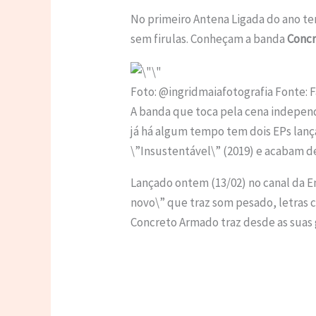
No primeiro Antena Ligada do ano te
sem firulas. Conheçam a banda
Conc
Foto: @ingridmaiafotografia Fonte:
A banda que toca pela cena independ
já há algum tempo tem dois EPs lan
\”Insustentável\” (2019) e acabam d
Lançado ontem (13/02) no canal da E
novo\” que traz som pesado, letras 
Concreto Armado traz desde as suas g