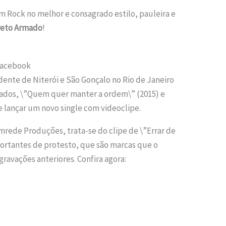
m Rock no melhor e consagrado estilo, pauleira e
reto Armado
!
 Facebook
ente de Niterói e São Gonçalo no Rio de Janeiro
çados, \”Quem quer manter a ordem\” (2015) e
e lançar um novo single com videoclipe.
mrede Produções, trata-se do clipe de \”Errar de
cortantes de protesto, que são marcas que o
ravações anteriores. Confira agora: