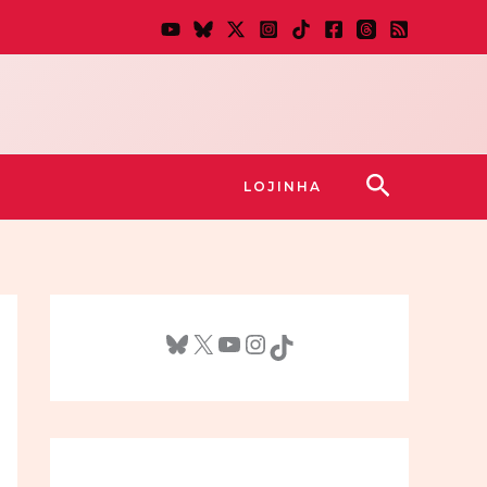
Pesquisar
LOJINHA
Bluesky
X
Youtube
Instagram
TikTok