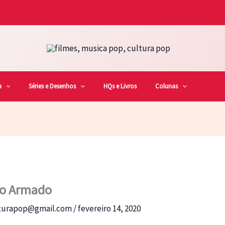
a
Séries e Desenhos
HQs e Livros
Colunas
to Armado
lturapop@gmail.com
/
fevereiro 14, 2020