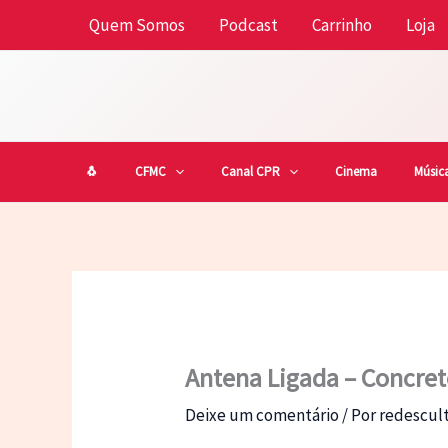
Ir
Quem Somos
Podcast
Carrinho
Loja
para
o
conteúdo
🐧
CFMC
Canal CPR
Cinema
Músic
Antena Ligada – Concre
Deixe um comentário
/ Por
redescu