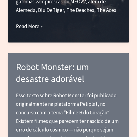
gatinhas vampirescas do MEOVV, além de
Alemeda, Blu DeTiger, The Beaches, The Aces
Phantom
Read More »
Siita,
MAMAMOO,
MEOVV,
Tinashe
Robot Monster: um
e
desastre adorável
outras
novas
Esse texto sobre Robot Monster foi publicado
originalmente na plataforma Peliplat, no
concurso com o tema “Filme B do Coração“
Existem filmes que parecem ter nascido de um
erro de cálculo cósmico — não porque sejam