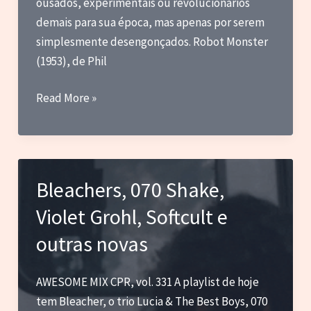
ousados, experimentais ou revolucionários
demais para sua época, mas apenas por serem
simplesmente desengonçados. Robot Monster
(1953), de Phil
Robot
Read More »
Monster:
um
desastre
adorável
Bleachers, 070 Shake,
Violet Grohl, Softcult e
outras novas
AWESOME MIX CPR, vol. 331 A playlist de hoje
tem Bleacher, o trio Lucia & The Best Boys, 070