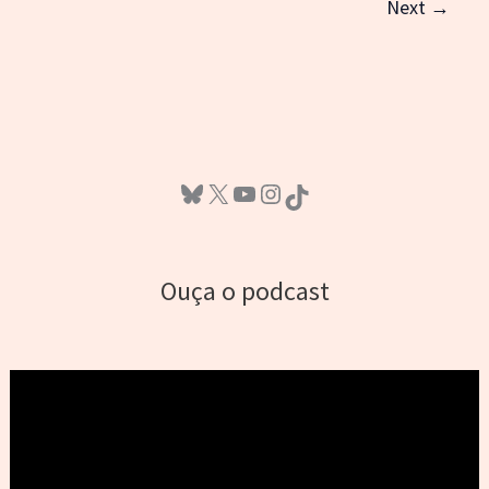
Next
→
Dragon
e
outras
novas
Bluesky
X
Youtube
Instagram
TikTok
Ouça o podcast