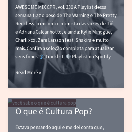
AWESOME MIX CPR, vol. 330 A Playlist dessa
semana traz o peso de The Warning e The Pretty
Reckless, o encontro ntimista das vozes de Tiê
e Adriana Calcanhotto, e ainda: Kylie Minogue,
Charli xcx, Zara Larsson feat. Shakira e muito
mais. Confira a seleção completa para atualizar
seus fones:
Tracklist:
Playlist no Spotify
The
Read More »
Warning,
Tiê
com
Adriana
O que é Cultura Pop?
Calcanhotto,
Charli
Estava pensando aqui e me dei conta que,
xcx