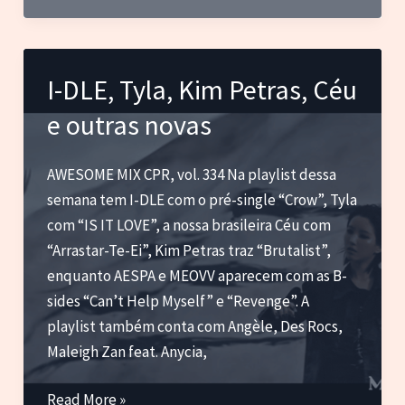
A
Evolução
da
I-DLE, Tyla, Kim Petras, Céu
Música
e outras novas
como
Experiência
Visual
AWESOME MIX CPR, vol. 334 Na playlist dessa
semana tem I-DLE com o pré-single “Crow”, Tyla
com “IS IT LOVE”, a nossa brasileira Céu com
“Arrastar-Te-Ei”, Kim Petras traz “Brutalist”,
enquanto AESPA e MEOVV aparecem com as B-
sides “Can’t Help Myself” e “Revenge”. A
playlist também conta com Angèle, Des Rocs,
Maleigh Zan feat. Anycia,
I-
Read More »