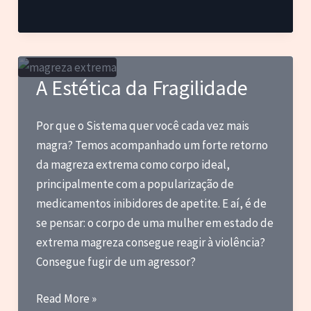
DLE,
Tyla,
Kim
Petras,
A Estética da Fragilidade
Céu
e
Por que o Sistema quer você cada vez mais
outras
magra? Temos acompanhado um forte retorno
novas
da magreza extrema como corpo ideal,
principalmente com a popularização de
medicamentos inibidores de apetite. E aí, é de
se pensar: o corpo de uma mulher em estado de
extrema magreza consegue reagir à violência?
Consegue fugir de um agressor?
A
Read More »