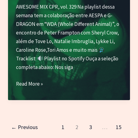
AWESOME MIX CPR, vol. 329 Na playlist dessa
semana tem a colaboração entre AESPA e G-
DRAGON em “WDA (Whole Different Animal)”, o
encontro de Peter Frampton com Sheryl Crow,
além de Tove Lo, Natalie Imbruglia, Lykke Li,
Caroline Rose,Tori Amos e muito mais
Tracklist:
Playlist no Spotify Ouça a seleção
completa abaixo: Nos siga
Tove
Read More »
Lo,
Maya
Hawke,
AESPA
com
←
Previous
1
2
3
…
15
G-