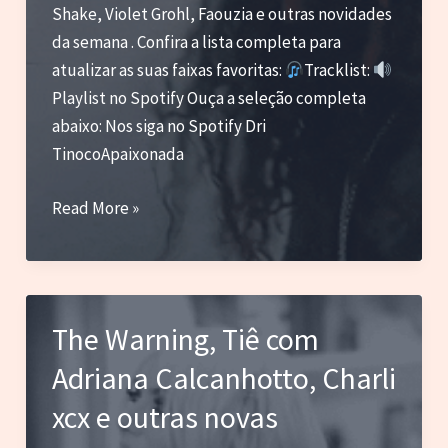
Shake, Violet Grohl, Faouzia e outras novidades
da semana . Confira a lista completa para
atualizar as suas faixas favoritas:
Tracklist:
Playlist no Spotify Ouça a seleção completa
abaixo: Nos siga no Spotify Dri
TinocoApaixonada
Bleachers,
Read More »
070
Shake,
Violet
Grohl,
The Warning, Tiê com
Softcult
Adriana Calcanhotto, Charli
e
outras
xcx e outras novas
novas