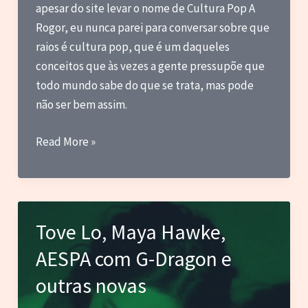
apesar do site levar o nome de Cultura Pop A
e
Rogor, eu nunca parei para conversar sobre que
outras
raios é cultura pop, que é um daqueles
novas
conceitos que às vezes a gente pressupõe que
todo mundo sabe do que se trata, mas pode
não ser bem assim.
O
Read More »
que
é
Cultura
Pop?
Tove Lo, Maya Hawke,
AESPA com G-Dragon e
outras novas