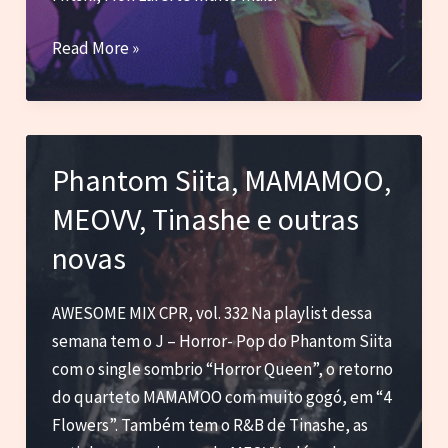
Tove
Read More »
Lo,
Madonna,
The
Warning
Phantom Siita, MAMAMOO,
e
MEOVV, Tinashe e outras
Tom
Morello
novas
com
Serj
AWESOME MIX CPR, vol. 332 Na playlist dessa
Tankian
semana tem o J – Horror- Pop do Phantom Siita
com o single sombrio “Horror Queen”, o retorno
do quarteto MAMAMOO com muito gogó, em “4
Flowers”. Também tem o R&B de Tinashe, as