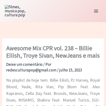
Ir
para
o
conteúdo
Awesome Mix CPR vol. 238 – Billie
Eilish, Troye Sivan, NewJeans e mais
Deixe um comentário
/ Por
redesculturapop@gmail.com
/
julho 15, 2023
Na playlist de hoje tem: Billie Eilish, PJ Harvey, Royal
Blood, Yeule, Rita Vian, Pip Blom feat. Alex
Kapranos, Zella Day feat. Broods, NewJeans, Troye
Sivan, MISAMO, Shakira feat. Manuel Turizo, (G)I-