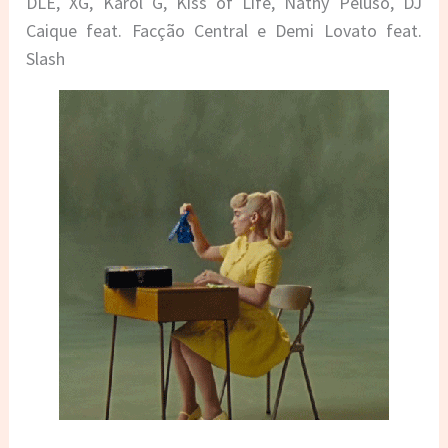
DLE, XG, Karol G, Kiss of Life, Nathy Peluso, DJ
Caique feat. Facção Central e Demi Lovato feat.
Slash