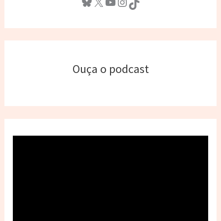
Bluesky
X
Youtube
Instagram
TikTok
Ouça o podcast