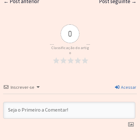
←
Post anterior
Post seguinte
→
0
Classificação do artig
o
Inscrever-se
Acessar