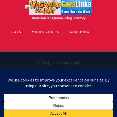
Mastodon
Blogarama - Blog Directory
LOJA
MINHA CONTA
CARRINHO
© [2024] [Cultura Pop A Rigor]
Políticas de privacidade
Cookie Policy
Política de reembolso e devoluções