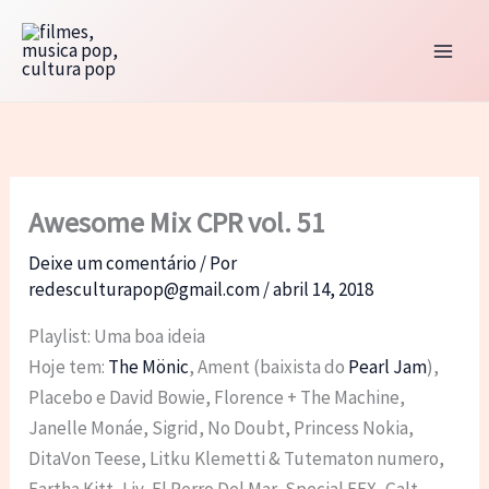
Ir
para
o
conteúdo
Awesome Mix CPR vol. 51
Deixe um comentário
/ Por
redesculturapop@gmail.com
/
abril 14, 2018
Playlist: Uma boa ideia
Hoje tem:
The Mönic
, Ament (baixista do
Pearl Jam
),
Placebo e David Bowie, Florence + The Machine,
Janelle Monáe, Sigrid, No Doubt, Princess Nokia,
DitaVon Teese, Litku Klemetti & Tutematon numero,
Eartha Kitt, Liv, El Perro Del Mar, Special EFX, Galt