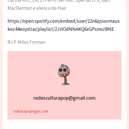
MacDermot e elenco de Hair
https://open.spotify.com/embed/user/22n6qssormaux
kez44eoydzai/playlist/2JrIOdNNAKQ6xGPsmszBNE
R.I.P. Milos Forman
redesculturapop@gmail.com
culturapoprigor.com