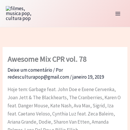
Ir
para
o
conteúdo
Awesome Mix CPR vol. 78
Deixe um comentário
/ Por
redesculturapop@gmail.com
/
janeiro 19, 2019
Hoje tem: Garbage feat. John Doe e Exene Cervenka,
Joan Jett & The Blackhearts, The Cranberries, Karen O
feat. Danger Mouse, Kate Nash, Ava Max, Sigrid, Iza
feat. Caetano Veloso, Cynthia Luz feat. Zeca Baleiro,
Ariana Grande, Dodie, Sharon Van Etten, Amanda
Palmer, Lana Del Rey e Billie Ellish