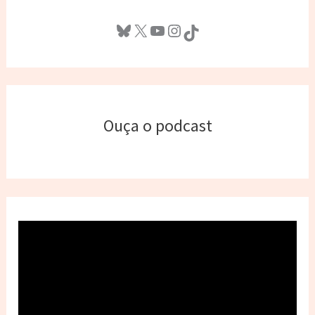
Bluesky
X
Youtube
Instagram
TikTok
Ouça o podcast