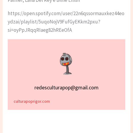
https://open.spotify.com/user/22n6qssormauxkez44eo
ydzai/playlist/5uqoNojV9FufGyEKkm2pxu?
si=oyPpJRqqRIaeg82hREeOfA
redesculturapop@gmail.com
culturapoprigor.com