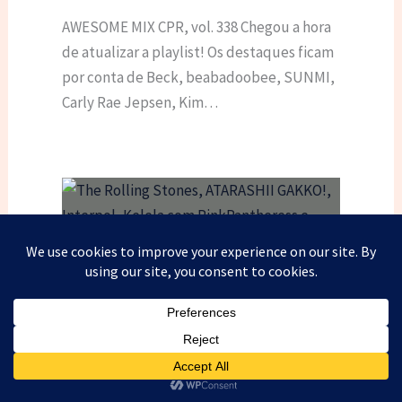
AWESOME MIX CPR, vol. 338 Chegou a hora
de atualizar a playlist! Os destaques ficam
por conta de Beck, beabadoobee, SUNMI,
Carly Rae Jepsen, Kim…
The Rolling Stones, ATARASHII
GAKKO!, Interpol, Kelela com
PinkPantheress e mais
AWESOME MIX CPR, vol. 337 Está no ar mais
uma edição da nossa playlist semanal,
reunindo alguns dos lançamentos da