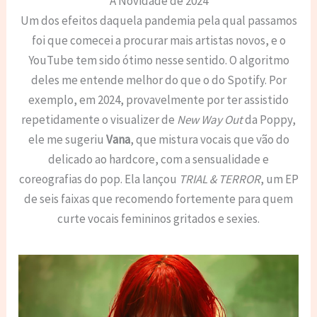
A Novidade de 2024
Um dos efeitos daquela pandemia pela qual passamos
foi que comecei a procurar mais artistas novos, e o
YouTube tem sido ótimo nesse sentido. O algoritmo
deles me entende melhor do que o do Spotify. Por
exemplo, em 2024, provavelmente por ter assistido
repetidamente o visualizer de
New Way Out
da Poppy,
ele me sugeriu
Vana
, que mistura vocais que vão do
delicado ao hardcore, com a sensualidade e
coreografias do pop. Ela lançou
TRIAL & TERROR
, um EP
de seis faixas que recomendo fortemente para quem
curte vocais femininos gritados e sexies.