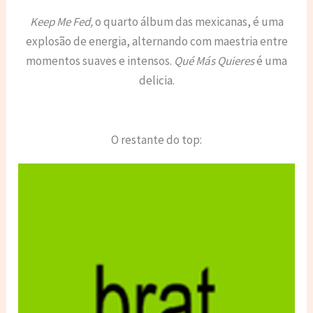
Keep Me Fed,
o quarto álbum das mexicanas, é uma
explosão de energia, alternando com maestria entre
momentos suaves e intensos.
Qué Más Quieres
é uma
delicia.
O restante do top: