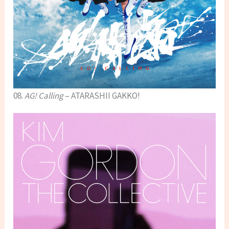
08.
AG! Calling
– ATARASHII GAKKO!