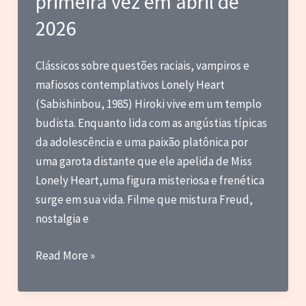
primeira vez em abril de
2026
Clássicos sobre questões raciais, vampiros e
mafiosos contemplativos Lonely Heart
(Sabishinbou, 1985) Hiroki vive em um templo
budista. Enquanto lida com as angústias típicas
da adolescência e uma paixão platônica por
uma garota distante que ele apelida de Miss
Lonely Heart,uma figura misteriosa e frenética
surge em sua vida. Filme que mistura Freud,
nostalgia e
Blog
Read More »
do
Marc