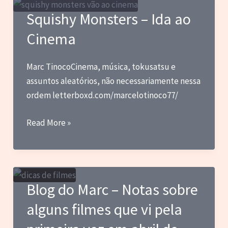
Hexa,
Squishy Monsters – Ida ao
Discos
Cinema
Vivos
e
Lanternas
Marc TinocoCinema, música, tokusatsu e
assuntos aleatórios, não necessariamente nessa
ordem letterboxd.com/marcelotinoco77/
Squishy
Read More »
Monsters
–
Ida
ao
Blog do Marc – Notas sobre
Cinema
alguns filmes que vi pela