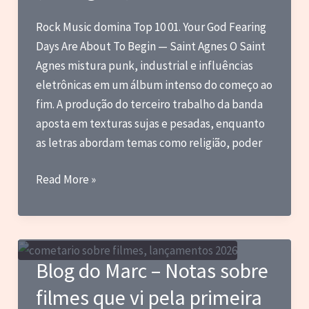
meus
Rock Music domina Top 10 01. Your God Fearing
10
Days Are About To Begin — Saint Agnes O Saint
episódios
Agnes mistura punk, industrial e influências
favoritos
eletrônicas em um álbum intenso do começo ao
da
fim. A produção do terceiro trabalho da banda
série
aposta em texturas sujas e pesadas, enquanto
as letras abordam temas como religião, poder
Blog
Read More »
do
Marc
–
Os
Blog do Marc – Notas sobre
melhores
filmes que vi pela primeira
álbuns