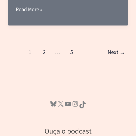
Blog
Read More »
do
Marc
–
Minhas
impressões
1
2
…
5
Next
→
sobre
Battle
Fever
J
e
Bluesky
X
Youtube
Instagram
um
TikTok
adeus
a
Kenji
Ouça o podcast