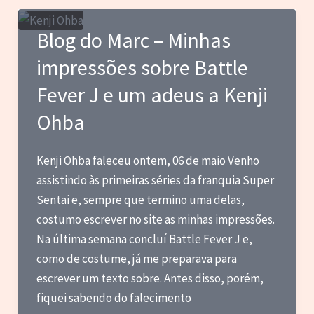
–
Notas
Blog do Marc – Minhas
sobre
impressões sobre Battle
alguns
filmes
Fever J e um adeus a Kenji
que
Ohba
vi
pela
Kenji Ohba faleceu ontem, 06 de maio Venho
primeira
assistindo às primeiras séries da franquia Super
vez
Sentai e, sempre que termino uma delas,
em
costumo escrever no site as minhas impressões.
abril
Na última semana concluí Battle Fever J e,
de
como de costume, já me preparava para
2026
escrever um texto sobre. Antes disso, porém,
fiquei sabendo do falecimento