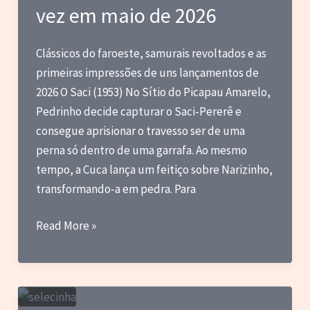
lançado
vez em maio de 2026
em
2026
Clássicos do faroeste, samurais revoltados e as
(até
primeiras impressões de uns lançamentos de
agora)
2026 O Saci (1953) No Sítio do Picapau Amarelo,
Pedrinho decide capturar o Saci-Pererê e
consegue aprisionar o travesso ser de uma
perna só dentro de uma garrafa. Ao mesmo
tempo, a Cuca lança um feitiço sobre Narizinho,
transformando-a em pedra. Para
Blog
Read More »
do
Marc
–
Notas