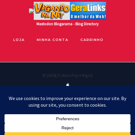
Mastodon
Blogarama - Blog Directory
LOJA
MINHA CONTA
CARRINHO
© [2024] [Cultura Pop A Rigor]
Políticas de privacidade
Cookie Policy
Política de reembolso e devoluções