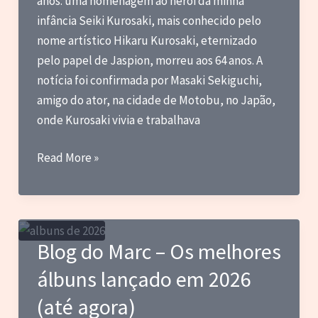
anos: uma homenagem ao herói da minha
vez
infância Seiki Kurosaki, mais conhecido pelo
em
nome artístico Hikaru Kurosaki, eternizado
junho
pelo papel de Jaspion, morreu aos 64 anos. A
de
notícia foi confirmada por Masaki Sekiguchi,
2026
amigo do ator, na cidade de Motobu, no Japão,
onde Kurosaki vivia e trabalhava
Blog
Read More »
do
Marc
–
Adeus
Blog do Marc – Os melhores
ao
álbuns lançado em 2026
eterno
Jaspion
(até agora)
+