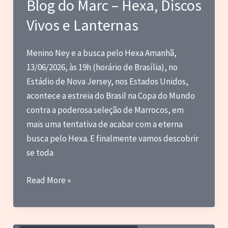
Blog do Marc – Hexa, Discos
sobre
Vivos e Lanternas
filmes
que
vi
Menino Ney e a busca pelo Hexa Amanhã,
pela
13/06/2026, às 19h (horário de Brasília), no
primeira
Estádio de Nova Jersey, nos Estados Unidos,
vez
acontece a estreia do Brasil na Copa do Mundo
em
contra a poderosa seleção de Marrocos, em
maio
mais uma tentativa de acabar com a eterna
de
busca pelo Hexa. E finalmente vamos descobrir
2026
se toda
Blog
Read More »
do
Marc
–