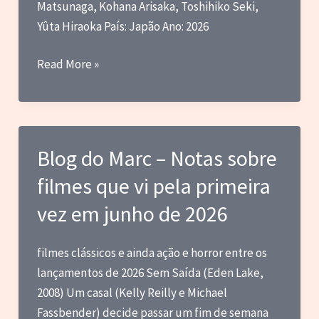
Matsunaga, Kohana Arisaka, Toshihiko Seki,
Yûta Hiraoka País: Japão Ano: 2026
Critica
Read More »
–
Gavan
Infinity
(2026)
Blog do Marc – Notas sobre
filmes que vi pela primeira
vez em junho de 2026
filmes clássicos e ainda ação e horror entre os
lançamentos de 2026 Sem Saída (Eden Lake,
2008) Um casal (Kelly Reilly e Michael
Fassbender) decide passar um fim de semana