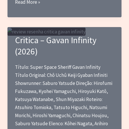
Blog
Read More »
do
Marc
–
Notas
Critica – Gavan Infinity
sobre
(2026)
filmes
que
vi
Título: Super Space Sheriff Gavan Infinity
pela
Título Original: Chô Uchû Keiji Gyaban Infiniti
primeira
Showrunner: Saburo Yatsude Direção: Hirofumi
vez
Fukuzawa, Kyohei Yamaguchi, Hiroyuki Katô,
em
Katsuya Watanabe, Shun Miyazaki Roteiro:
julho
Atsuhiro Tomioka, Tatsuto Higuchi, Natsumi
de
Morichi, Hiroshi Yamaguchi, Chinatsu Houjou,
2026
Saburo Yatsude Elenco: Kôhei Nagata, Arihiro