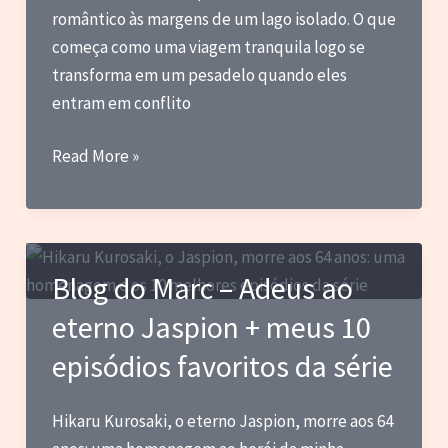
romântico às margens de um lago isolado. O que
começa como uma viagem tranquila logo se
transforma em um pesadelo quando eles
entram em conflito
Blog
Read More »
do
Marc
–
Notas
Blog do Marc – Adeus ao
sobre
eterno Jaspion + meus 10
filmes
que
episódios favoritos da série
vi
pela
Hikaru Kurosaki, o eterno Jaspion, morre aos 64
primeira