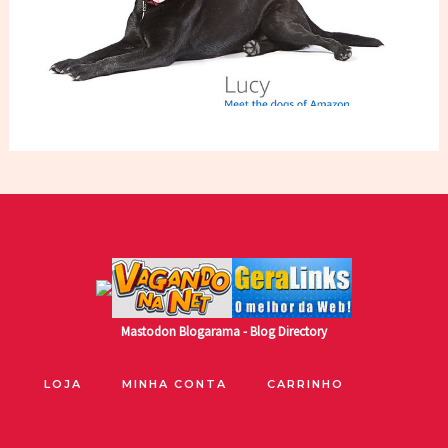
Mastodon
Blogarama - Blog Directory
LOJA
MINHA CONTA
CARRINHO