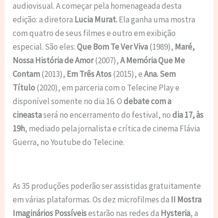
audiovisual. A começar pela homenageada desta
edição: a diretora
Lucia Murat.
Ela ganha uma mostra
com quatro de seus filmes e outro em exibição
especial. São eles:
Que Bom Te Ver Viva
(1989),
Maré,
Nossa História de Amor
(2007),
A Memória Que Me
Contam
(2013),
Em Três Atos
(2015), e
Ana. Sem
Título
(2020), em parceria com o Telecine Play e
disponível somente no dia 16. O
debate com a
cineasta
será no encerramento do festival,
no
dia 17, às
19h
, mediado pela jornalista e crítica de cinema Flávia
Guerra, no Youtube do Telecine.
As 35 produções poderão ser assistidas gratuitamente
em várias plataformas. Os dez microfilmes da
II Mostra
Imaginários Possíveis
estarão nas redes da
Hysteria
, a