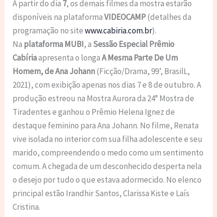
A partir do dia
7
, os demais filmes da mostra estarão
disponíveis na plataforma
VIDEOCAMP
(detalhes da
programação no site
www.cabiria.com.br
).
Na
plataforma MUBI
, a
Sessão Especial Prêmio
Cabíria
apresenta o longa
A Mesma Parte De Um
Homem, de Ana Johann
(Ficção/Drama, 99’, BrasilL,
2021), com exibição apenas nos dias 7 e 8 de outubro. A
produção
estreou na Mostra Aurora da 24° Mostra de
Tiradentes e ganhou o Prêmio Helena Ignez de
destaque feminino para Ana Johann.
No filme, Renata
vive isolada no interior com sua filha adolescente e seu
marido, compreendendo o medo como um sentimento
comum. A chegada de um desconhecido desperta nela
o desejo por tudo o que estava adormecido. No elenco
principal estão Irandhir Santos, Clarissa Kiste e Laís
Cristina.