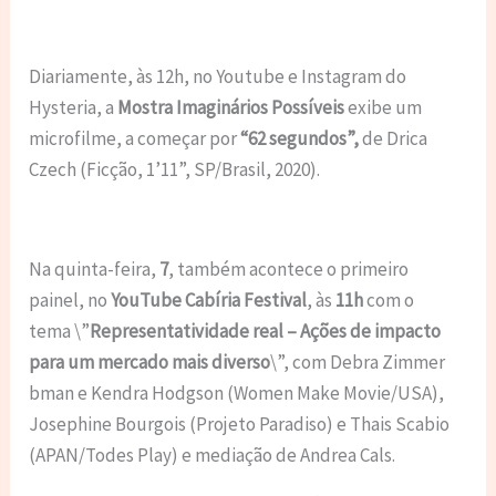
Diariamente,
às 12h
, no Youtube e Instagram do
Hysteria, a
Mostra Imaginários Possíveis
exibe um
microfilme, a começar por
“62 segundos”,
de Drica
Czech (Ficção, 1’11”, SP/Brasil, 2020).
Na quinta-feira,
7
, também acontece o primeiro
painel, no
YouTube Cabíria Festival
, às
11h
com o
tema \”
Representatividade real – Ações de impacto
para um mercado mais diverso
\”, com Debra Zimmer
bman e Kendra Hodgson (Women Make Movie/USA),
Josephine Bourgois (Projeto Paradiso) e Thais Scabio
(APAN/Todes Play) e mediação de Andrea Cals.