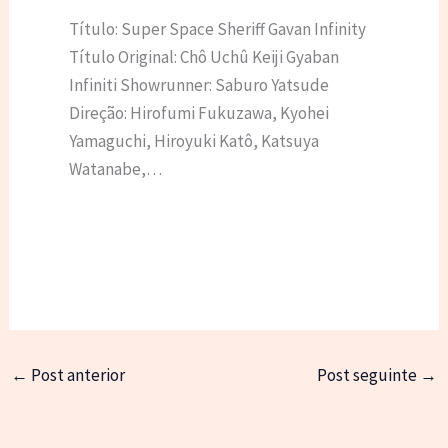
Título: Super Space Sheriff Gavan Infinity
Título Original: Chô Uchû Keiji Gyaban
Infiniti Showrunner: Saburo Yatsude
Direção: Hirofumi Fukuzawa, Kyohei
Yamaguchi, Hiroyuki Katô, Katsuya
Watanabe,…
←
Post anterior
Post seguinte
→