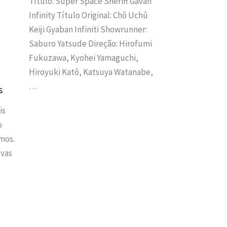
Título: Super Space Sheriff Gavan
Infinity Título Original: Chô Uchû
Keiji Gyaban Infiniti Showrunner:
Saburo Yatsude Direção: Hirofumi
Fukuzawa, Kyohei Yamaguchi,
Hiroyuki Katô, Katsuya Watanabe,
…
s
is
o
mos.
ovas