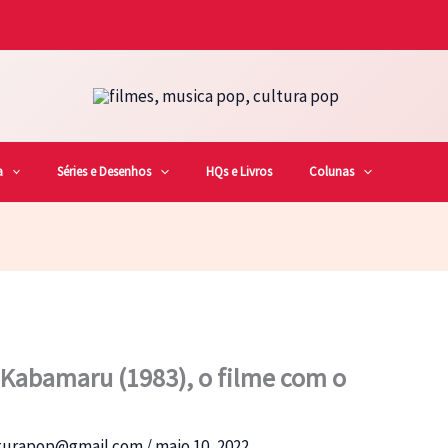
a
Séries e Desenhos
HQs e Livros
Colunas
Kabamaru (1983), o filme com o
lturapop@gmail.com
/
maio 10, 2022