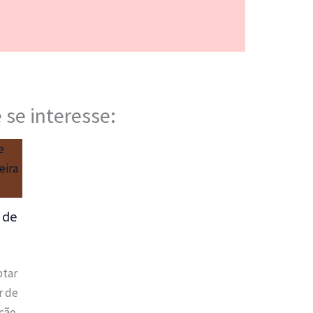
 se interesse:
 de
ptar
r de
ação