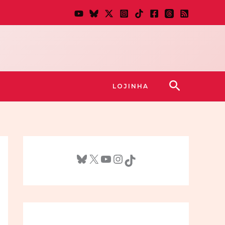
Pesquisar
LOJINHA
Bluesky
X
Youtube
Instagram
TikTok