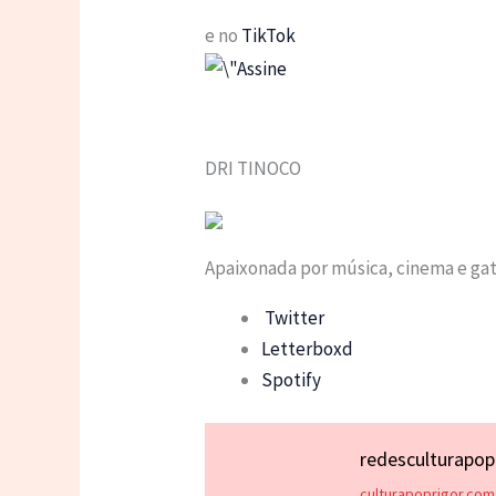
e no
TikTok
DRI TINOCO
Apaixonada por música, cinema e ga
Twitter
Letterboxd
Spotify
redesculturapo
culturapoprigor.com