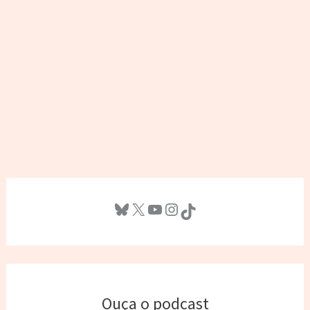
Bluesky
X
Youtube
Instagram
TikTok
Ouça o podcast