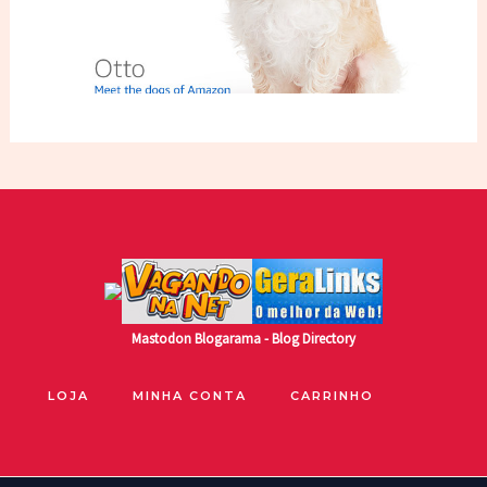
Mastodon
Blogarama - Blog Directory
LOJA
MINHA CONTA
CARRINHO