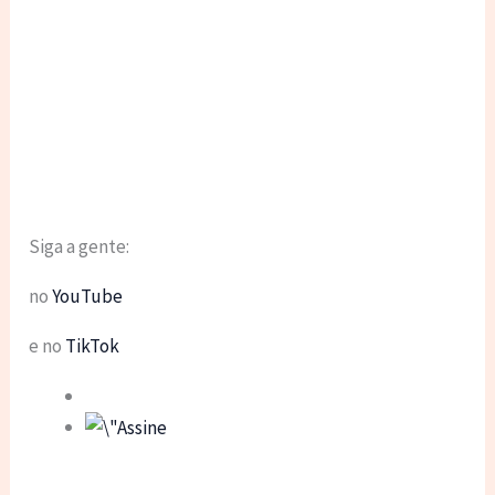
Siga a gente:
no
YouTube
e no
TikTok