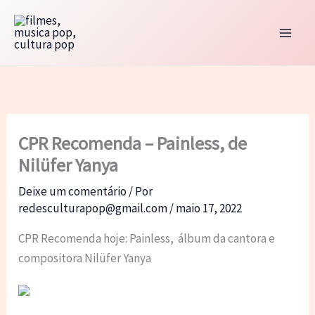
Ir
para
o
conteúdo
CPR Recomenda – Painless, de
Nilüfer Yanya
Deixe um comentário
/ Por
redesculturapop@gmail.com
/
maio 17, 2022
CPR Recomenda hoje: Painless, álbum da cantora e
compositora Nilüfer Yanya