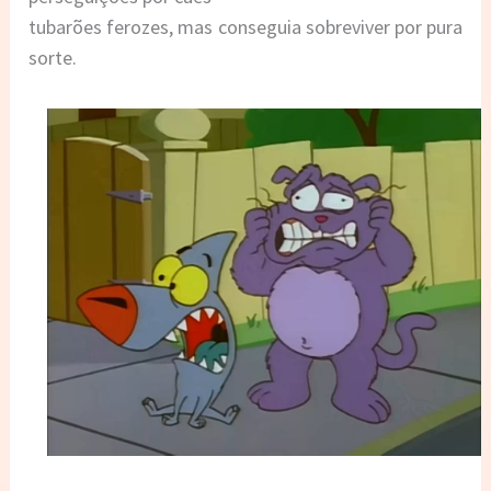
tubarões ferozes, mas conseguia sobreviver por pura
sorte.