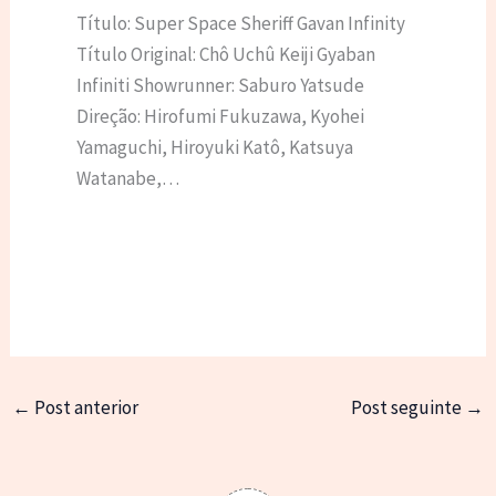
Título: Super Space Sheriff Gavan Infinity
Título Original: Chô Uchû Keiji Gyaban
Infiniti Showrunner: Saburo Yatsude
Direção: Hirofumi Fukuzawa, Kyohei
Yamaguchi, Hiroyuki Katô, Katsuya
Watanabe,…
←
Post anterior
Post seguinte
→