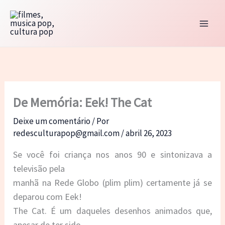
Ir
para
o
conteúdo
De Memória: Eek! The Cat
Deixe um comentário
/ Por
redesculturapop@gmail.com
/
abril 26, 2023
Se você foi criança nos anos 90 e sintonizava a
televisão pela
manhã na Rede Globo (plim plim) certamente já se
deparou com Eek!
The Cat. É um daqueles desenhos animados que,
apesar de ter sido