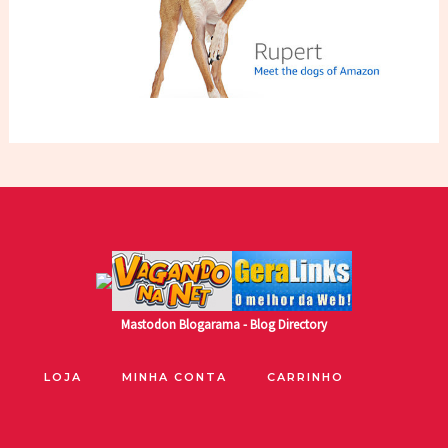
Mastodon
Blogarama - Blog Directory
LOJA
MINHA CONTA
CARRINHO