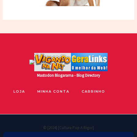
Mastodon
Blogarama - Blog Directory
LOJA
MINHA CONTA
CARRINHO
© [2024] [Cultura Pop A Rigor]