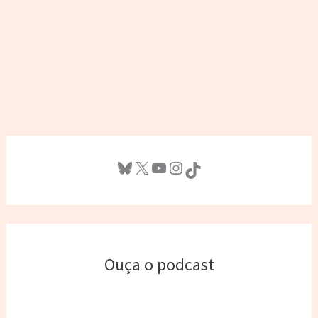
Bluesky
X
Youtube
Instagram
TikTok
Ouça o podcast