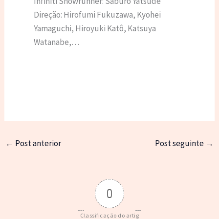
Infiniti Showrunner: Saburo Yatsude
Direção: Hirofumi Fukuzawa, Kyohei
Yamaguchi, Hiroyuki Katô, Katsuya
Watanabe,…
←
Post anterior
Post seguinte
→
0
Classificação do artig