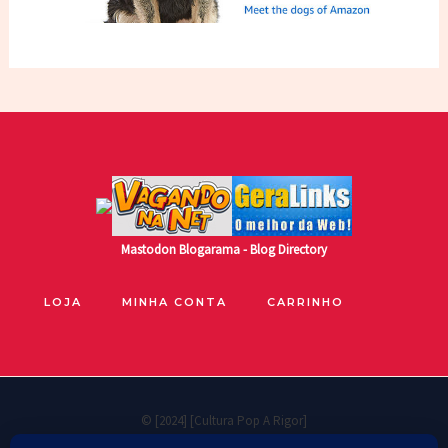
Mastodon
Blogarama - Blog Directory
LOJA
MINHA CONTA
CARRINHO
© [2024] [Cultura Pop A Rigor]