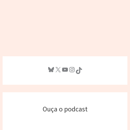
Bluesky
X
Youtube
Instagram
TikTok
Ouça o podcast