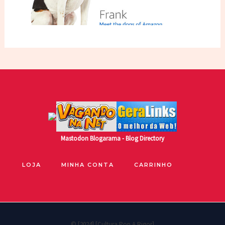
Mastodon
Blogarama - Blog Directory
LOJA
MINHA CONTA
CARRINHO
© [2024] [Cultura Pop A Rigor]