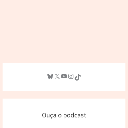
Bluesky
X
Youtube
Instagram
TikTok
Ouça o podcast