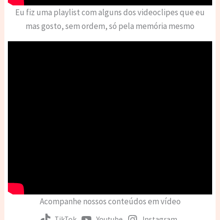
Eu fiz uma playlist com alguns dos videoclipes que eu
mas gosto, sem ordem, só pela memória mesmo
Acompanhe nossos conteúdos em vídeo
TikTok
Youtube
Instagram