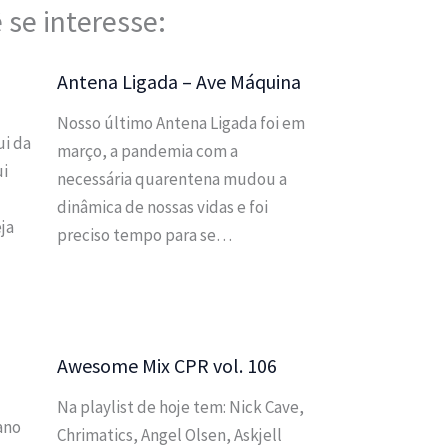
 se interesse:
Antena Ligada – Ave Máquina
Nosso último Antena Ligada foi em
i da
março, a pandemia com a
ui
necessária quarentena mudou a
dinâmica de nossas vidas e foi
ja
preciso tempo para se…
Awesome Mix CPR vol. 106
Na playlist de hoje tem: Nick Cave,
ano
Chrimatics, Angel Olsen, Askjell