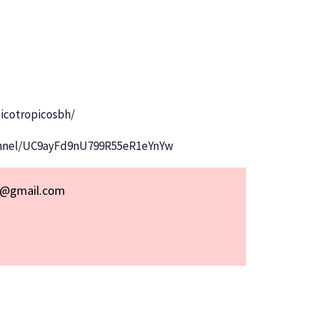
icotropicosbh/
annel/UC9ayFd9nU799R55eR1eYnYw
p@gmail.com