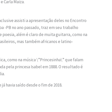
e Carla Maiza.
nclusive assisti a apresentação deles no Encontro
a -PB no ano passado, traz em seu trabalho
 poesia, além é claro de muita guitarra, como na
asileiros, mas também africanos e latino-
ica, como na música \”Princesinha\” que falam
ada pela princesa Isabel em 1888. O resultado é
ia.
e já havia saído desde o fim de 2018.