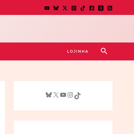
Pesquisar
LOJINHA
Bluesky
X
Youtube
Instagram
TikTok