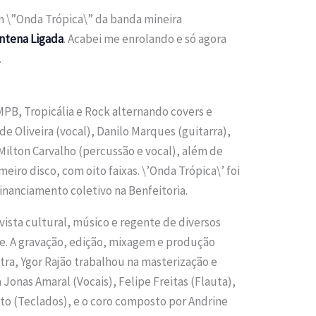
m \”Onda Trópica\” da banda mineira
ntena Ligada
. Acabei me enrolando e só agora
.
PB, Tropicália e Rock alternando covers e
de Oliveira (vocal), Danilo Marques (guitarra),
, Milton Carvalho (percussão e vocal), além de
meiro disco, com oito faixas. \’Onda Trópica\’ foi
nanciamento coletivo na Benfeitoria.
ivista cultural, músico e regente de diversos
e. A gravação, edição, mixagem e produção
tra, Ygor Rajão trabalhou na masterização e
 Jonas Amaral (Vocais), Felipe Freitas (Flauta),
to (Teclados), e o coro composto por Andrine