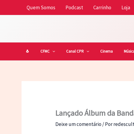
Ir
Quem Somos
Podcast
Carrinho
Loja
para
o
conteúdo
🐧
CFMC
Canal CPR
Cinema
Músic
Lançado Álbum da Banda
Deixe um comentário
/ Por
redescu