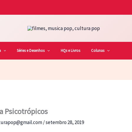
a
Séries e Desenhos
HQs e Livros
Colunas
 Psicotrópicos
lturapop@gmail.com
/
setembro 28, 2019