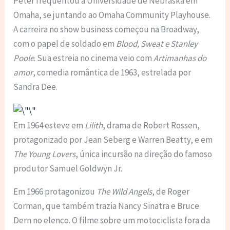
Peter frequentou a Universidade de Nebraska em
Omaha, se juntando ao Omaha Community Playhouse.
A carreira no show business começou na Broadway,
com o papel de soldado em
Blood, Sweat e Stanley
Poole
. Sua estreia no cinema veio com
Artimanhas do
amor
, comedia romântica de 1963, estrelada por
Sandra Dee.
Em 1964 esteve em
Lilith
, drama de Robert Rossen,
protagonizado por Jean Seberg e Warren Beatty, e em
The Young Lovers
, única incursão na direção do famoso
produtor Samuel Goldwyn Jr.
Em 1966 protagonizou
The Wild Angels
, de Roger
Corman, que também trazia Nancy Sinatra e Bruce
Dern no elenco. O filme sobre um motociclista fora da