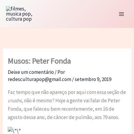
Ir
para
o
conteúdo
Musos: Peter Fonda
Deixe um comentário
/ Por
redesculturapop@gmail.com
/
setembro 9, 2019
Faz tempo que não apareço por aqui com essa seção de
crushs
, não é mesmo? Hoje a gente vai falar de Peter
Fonda, que faleceu bem recentemente, em 16 de
agosto desse ano, de câncer de pulmão, aos 79 anos.