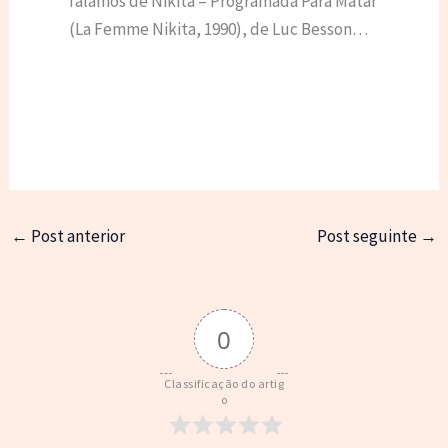
falamos de Nikita – Programada Para Matar
(La Femme Nikita, 1990), de Luc Besson…
←
Post anterior
Post seguinte
→
0
Classificação do artig
o