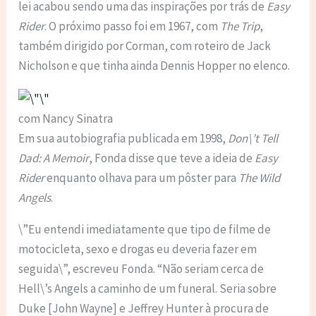
lei acabou sendo uma das inspirações por trás de
Easy
Rider
. O próximo passo foi em 1967, com
The Trip
,
também dirigido por Corman, com roteiro de Jack
Nicholson e que tinha ainda Dennis Hopper no elenco.
com Nancy Sinatra
Em sua autobiografia publicada em 1998,
Don\’t Tell
Dad: A Memoir
, Fonda disse que teve a ideia de
Easy
Rider
enquanto olhava para um pôster para
The Wild
Angels
.
\”Eu entendi imediatamente que tipo de filme de
motocicleta, sexo e drogas eu deveria fazer em
seguida\”, escreveu Fonda. “Não seriam cerca de
Hell\’s Angels a caminho de um funeral. Seria sobre
Duke [John Wayne] e Jeffrey Hunter à procura de