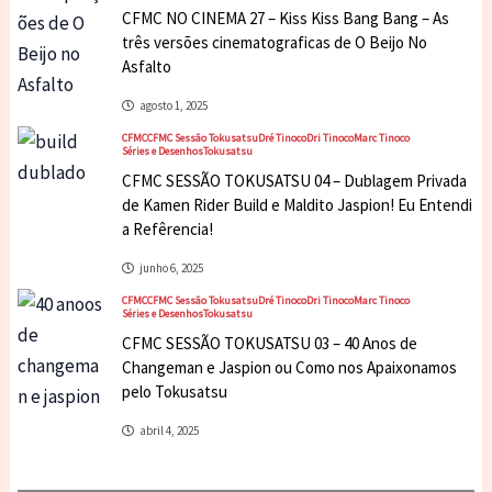
CFMC NO CINEMA 27 – Kiss Kiss Bang Bang – As
três versões cinematograficas de O Beijo No
Asfalto
agosto 1, 2025
CFMC
CFMC Sessão Tokusatsu
Dré Tinoco
Dri Tinoco
Marc Tinoco
Séries e Desenhos
Tokusatsu
CFMC SESSÃO TOKUSATSU 04 – Dublagem Privada
de Kamen Rider Build e Maldito Jaspion! Eu Entendi
a Refêrencia!
junho 6, 2025
CFMC
CFMC Sessão Tokusatsu
Dré Tinoco
Dri Tinoco
Marc Tinoco
Séries e Desenhos
Tokusatsu
CFMC SESSÃO TOKUSATSU 03 – 40 Anos de
Changeman e Jaspion ou Como nos Apaixonamos
pelo Tokusatsu
abril 4, 2025