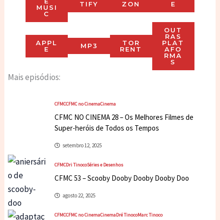
E
TIFY
ZON
E
MUSI
C
OUT
RAS
APPL
TOR
PLAT
MP3
E
RENT
AFO
RMA
S
Mais episódios:
CFMC
CFMC no Cinema
Cinema
CFMC NO CINEMA 28 – Os Melhores Filmes de
Super-heróis de Todos os Tempos
setembro 12, 2025
CFMC
Dri Tinoco
Séries e Desenhos
CFMC 53 – Scooby Dooby Dooby Dooby Doo
agosto 22, 2025
CFMC
CFMC no Cinema
Cinema
Dré Tinoco
Marc Tinoco