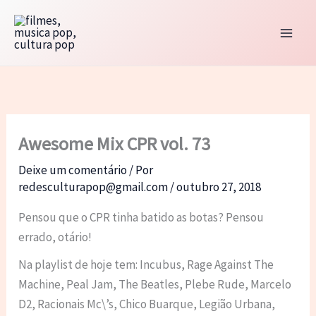
Ir
para
o
conteúdo
Awesome Mix CPR vol. 73
Deixe um comentário
/ Por
redesculturapop@gmail.com
/
outubro 27, 2018
Pensou que o CPR tinha batido as botas? Pensou
errado, otário!
Na playlist de hoje tem: Incubus, Rage Against The
Machine, Peal Jam, The Beatles, Plebe Rude, Marcelo
D2, Racionais Mc\’s, Chico Buarque, Legião Urbana,