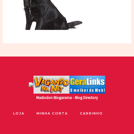
Mastodon
Blogarama - Blog Directory
LOJA
MINHA CONTA
CARRINHO