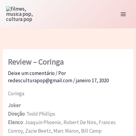
Ir
para
o
conteúdo
Review – Coringa
Deixe um comentário
/ Por
redesculturapop@gmail.com
/
janeiro 17, 2020
Coringa
Joker
Direção
: Todd Phillips
Elenco
: Joaquin Phoenix, Robert De Niro, Frances
Conroy, Zazie Beetz, Marc Maron, Bill Camp