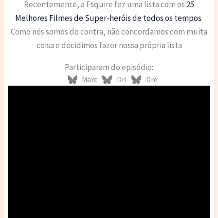
Recentemente, a Esquire fez uma lista com os
25
Melhores Filmes de Super-heróis de todos os tempos
.
Como nós somos do contra, não concordamos com muita
coisa e decidimos fazer nossa própria lista
Participaram do episódio:
Marc
Dri
Dré