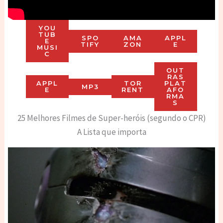
YOU
TUB
SPO
AMA
APPL
E
TIFY
ZON
E
MUSI
C
OUT
RAS
APPL
TOR
PLAT
MP3
E
RENT
AFO
RMA
S
25 Melhores Filmes de Super-heróis (segundo o CPR)
A Lista que importa