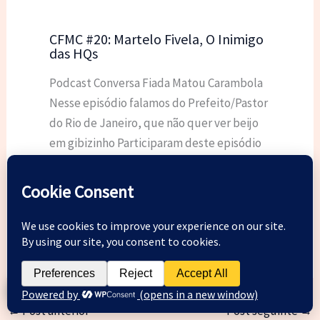
CFMC #20: Martelo Fivela, O Inimigo
das HQs
Podcast Conversa Fiada Matou Carambola
Nesse episódio falamos do Prefeito/Pastor
do Rio de Janeiro, que não quer ver beijo
em gibizinho Participaram deste episódio
@MarcTinoco…
←
Post anterior
Post seguinte
→