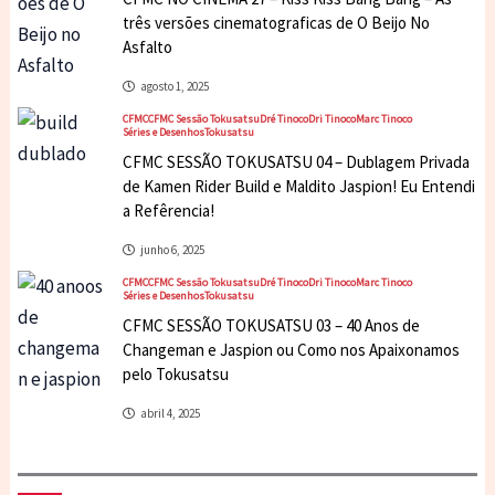
três versões cinematograficas de O Beijo No
Asfalto
agosto 1, 2025
CFMC
CFMC Sessão Tokusatsu
Dré Tinoco
Dri Tinoco
Marc Tinoco
Séries e Desenhos
Tokusatsu
CFMC SESSÃO TOKUSATSU 04 – Dublagem Privada
de Kamen Rider Build e Maldito Jaspion! Eu Entendi
a Refêrencia!
junho 6, 2025
CFMC
CFMC Sessão Tokusatsu
Dré Tinoco
Dri Tinoco
Marc Tinoco
Séries e Desenhos
Tokusatsu
CFMC SESSÃO TOKUSATSU 03 – 40 Anos de
Changeman e Jaspion ou Como nos Apaixonamos
pelo Tokusatsu
abril 4, 2025