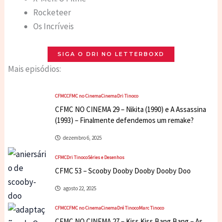
Rocketeer
Os Incríveis
SIGA O DRI NO LETTERBOXD
Mais episódios:
CFMC
CFMC no Cinema
Cinema
Dri Tinoco
CFMC NO CINEMA 29 – Nikita (1990) e A Assassina
(1993) – Finalmente defendemos um remake?
dezembro 6, 2025
CFMC
Dri Tinoco
Séries e Desenhos
CFMC 53 – Scooby Dooby Dooby Dooby Doo
agosto 22, 2025
CFMC
CFMC no Cinema
Cinema
Dré Tinoco
Marc Tinoco
CFMC NO CINEMA 27 – Kiss Kiss Bang Bang – As