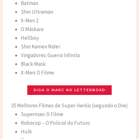
Batman
Shin Ultraman
X-Men 2
O Máskara
Hellboy
Shin Kamen Rider
Vingadores: Guerra Infinita
Black Mask
X-Men: O Filme
SIGA O MARC NO LETTERBOXD
25 Melhores Filmes de Super-heróis (segundo o Dre)
Superman: O Filme
Robocop – O Policial do Futuro
Hulk