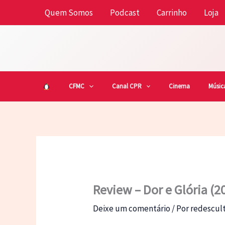
Ir
Quem Somos
Podcast
Carrinho
Loja
para
o
conteúdo
CFMC
Canal CPR
Cinema
Músic
Review – Dor e Glória (2
Deixe um comentário
/ Por
redescu