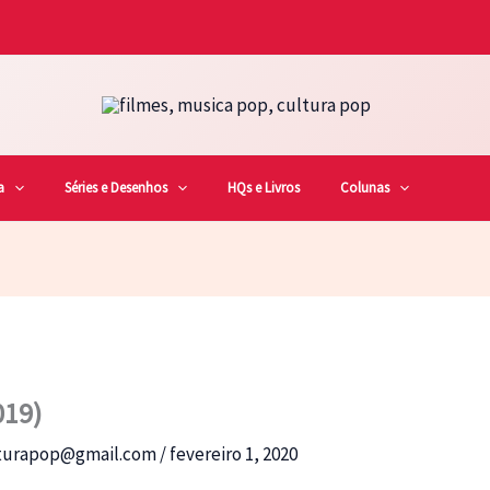
a
Séries e Desenhos
HQs e Livros
Colunas
019)
lturapop@gmail.com
/
fevereiro 1, 2020