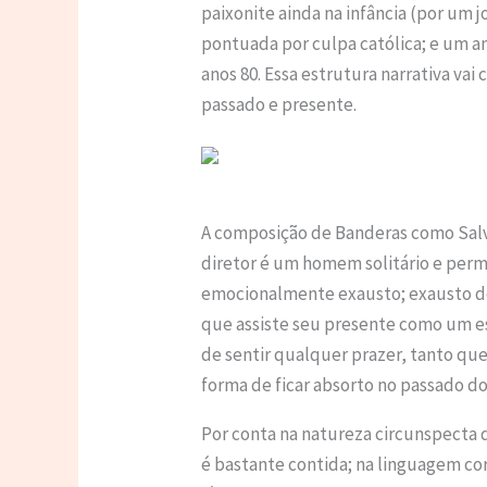
paixonite ainda na infância (por um 
pontuada por culpa católica; e um a
anos 80. Essa estrutura narrativa vai
passado e presente.
A composição de Banderas como Salva
diretor é um homem solitário e per
emocionalmente exausto; exausto de 
que assiste seu presente como um e
de sentir qualquer prazer, tanto que
forma de ficar absorto no passado d
Por conta na natureza circunspecta
é bastante contida; na linguagem c