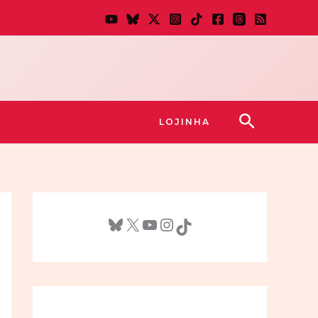
Pesquisar
LOJINHA
Bluesky
X
Youtube
Instagram
TikTok