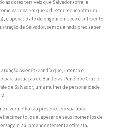
o às dores terríveis que Salvador sofre; e
omo na cena em que o diretor reencontra um
, e apenas o ato de engolir em seco é suficiente
frustração de Salvador, sem que nada precise ser
a atuação Asier Etxeandía que, intenso e
to para a atuação de Banderas. Penélope Cruz e
 mãe de Salvador, uma mulher de personalidade
ra.
 e o vermelho tão presente em sua obra,
nvelhecimento, que, apesar de seus momentos de
a mensagem surpreendentemente otimista.