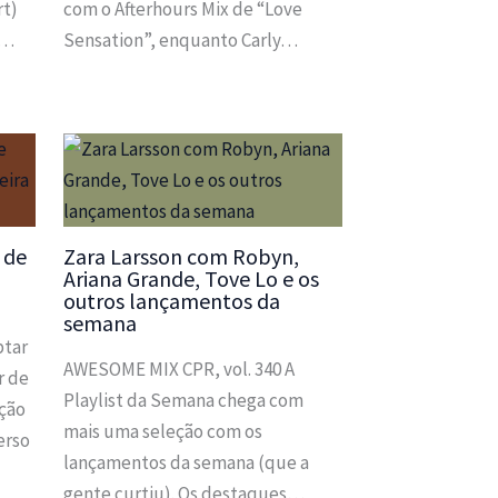
rt)
com o Afterhours Mix de “Love
m…
Sensation”, enquanto Carly…
 de
Zara Larsson com Robyn,
Ariana Grande, Tove Lo e os
outros lançamentos da
semana
ptar
AWESOME MIX CPR, vol. 340 A
r de
Playlist da Semana chega com
ação
mais uma seleção com os
erso
lançamentos da semana (que a
gente curtiu). Os destaques…