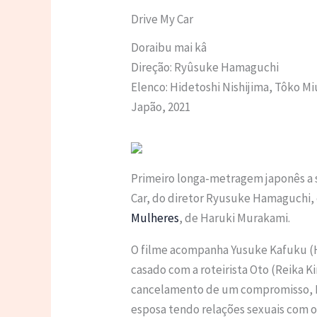
Drive My Car
Doraibu mai kâ
Direção: Ryûsuke Hamaguchi
Elenco: Hidetoshi Nishijima, Tôko Mi
Japão, 2021
Primeiro longa-metragem japonês a s
Car, do diretor Ryusuke Hamaguchi,
Mulheres
, de Haruki Murakami.
O filme acompanha Yusuke Kafuku (Hi
casado com a roteirista Oto (Reika K
cancelamento de um compromisso, Ka
esposa tendo relações sexuais com ou