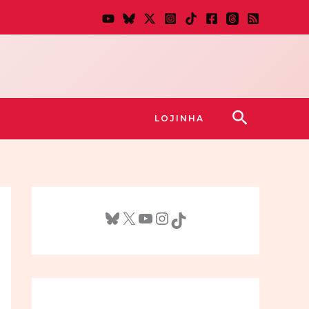
Pesquisar
LOJINHA
Bluesky
X
Youtube
Instagram
TikTok