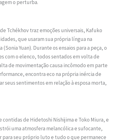
nagem o perturba.
 de Tchékhov traz emoções universais, Kafuko
lidades, que usaram sua própria língua na
(Sonia Yuan). Durante os ensaios para a peça, o
ezes com o elenco, todos sentados em volta de
falta de movimentação causa incômodo em parte
erformance, encontra eco na própria inércia de
zar seus sentimentos em relação à esposa morta,
 contidas de Hidetoshi Nishijima e Toko Miura, e
onstrói uma atmosfera melancólica e sufocante,
r para seu próprio luto e tudo o que permanece