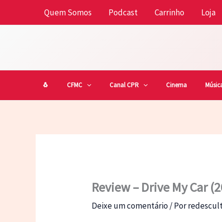
Ir
Quem Somos
Podcast
Carrinho
Loja
para
o
conteúdo
🐧
CFMC
Canal CPR
Cinema
Músic
Review – Drive My Car (
Deixe um comentário
/ Por
redescu