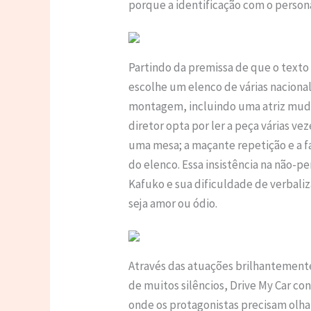
porque a identificação com o perso
Partindo da premissa de que o texto
escolhe um elenco de várias naciona
montagem, incluindo uma atriz muda 
diretor opta por ler a peça várias v
uma mesa; a maçante repetição e a 
do elenco. Essa insistência na não-p
Kafuko e sua dificuldade de verbali
seja amor ou ódio.
Através das atuações brilhantemente
de muitos silêncios, Drive My Car c
onde os protagonistas precisam olha