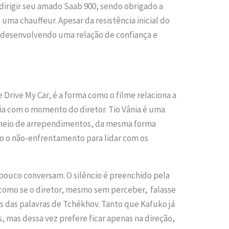
 dirigir seu amado Saab 900, sendo obrigado a
 uma chauffeur. Apesar da resistência inicial do
m desenvolvendo uma relação de confiança e
Drive My Car, é a forma como o filme relaciona a
a com o momento do diretor. Tio Vânia é uma
heio de arrependimentos, da mesma forma
o o não-enfrentamento para lidar com os
 pouco conversam. O silêncio é preenchido pela
é como se o diretor, mesmo sem perceber, falasse
s das palavras de Tchékhov. Tanto que Kafuko já
, mas dessa vez prefere ficar apenas na direção,