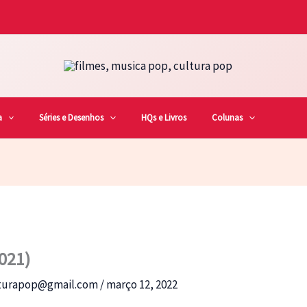
a
Séries e Desenhos
HQs e Livros
Colunas
2021)
lturapop@gmail.com
/
março 12, 2022