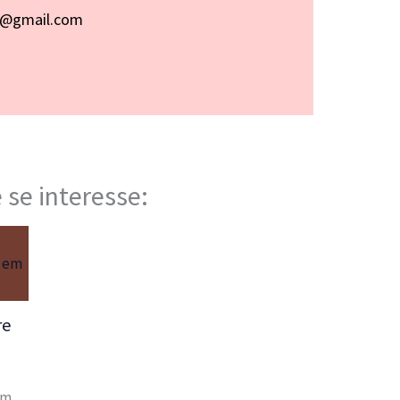
p@gmail.com
 se interesse:
re
a
em