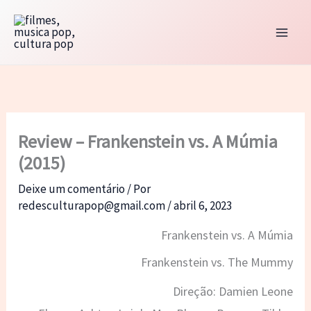
Ir
para
o
conteúdo
Review – Frankenstein vs. A Múmia
(2015)
Deixe um comentário
/ Por
redesculturapop@gmail.com
/
abril 6, 2023
Frankenstein vs. A Múmia
Frankenstein vs. The Mummy
Direção: Damien Leone