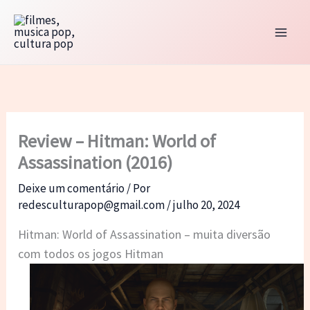
Ir
para
o
conteúdo
Review – Hitman: World of
Assassination (2016)
Deixe um comentário
/ Por
redesculturapop@gmail.com
/
julho 20, 2024
Hitman: World of Assassination – muita diversão
com todos os jogos Hitman