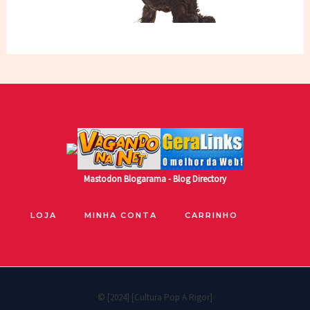
Mastodon
Blogarama - Blog Directory
LOJA
MINHA CONTA
CARRINHO
© [2024] [Cultura Pop A Rigor]