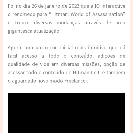
Foi no dia 26 de janeiro de 2023 que a IO Interactive
o renomeou para “Hitman: World of Assassination”
e trouxe diversas mudanças através de uma
gigantesca atualização.
Agora com um menu inicial mais intuitivo que dá
fácil acesso a todo o conteúdo, adições de
qualidade de vida em diversas missões, opção de
acessar todo o conteúdo de Hitman I e II e também
o aguardado novo modo Freelancer.