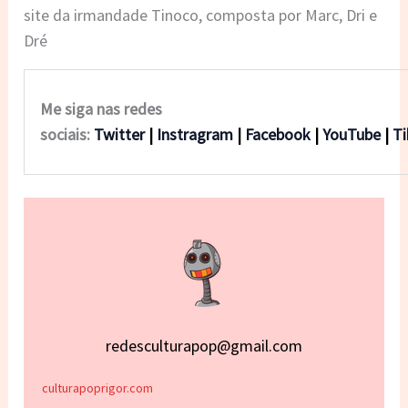
site da irmandade Tinoco, composta por Marc, Dri e
Dré
Me siga nas redes
sociais:
Twitter
|
Instragram
|
Facebook
|
YouTube
|
T
redesculturapop@gmail.com
culturapoprigor.com