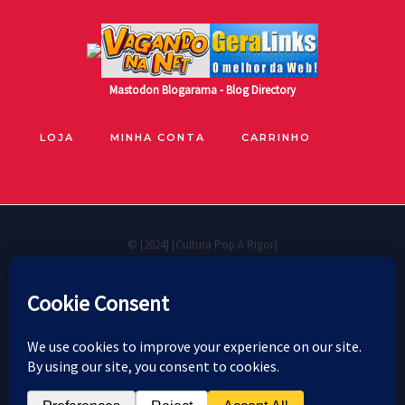
Mastodon
Blogarama - Blog Directory
LOJA
MINHA CONTA
CARRINHO
© [2024] [Cultura Pop A Rigor]
🐧
Políticas de privacidade
Cookie Policy
Política de reembolso e devoluções