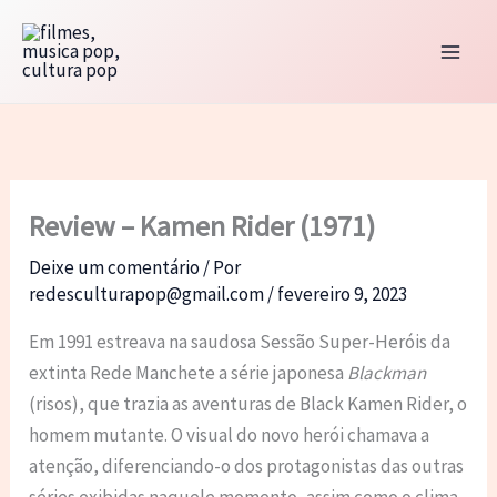
Ir
para
o
conteúdo
Review – Kamen Rider (1971)
Deixe um comentário
/ Por
redesculturapop@gmail.com
/
fevereiro 9, 2023
Em 1991 estreava na saudosa Sessão Super-Heróis da
extinta Rede Manchete a série japonesa
Blackman
(risos), que trazia as aventuras de Black Kamen Rider, o
homem mutante. O visual do novo herói chamava a
atenção, diferenciando-o dos protagonistas das outras
séries exibidas naquele momento, assim como o clima