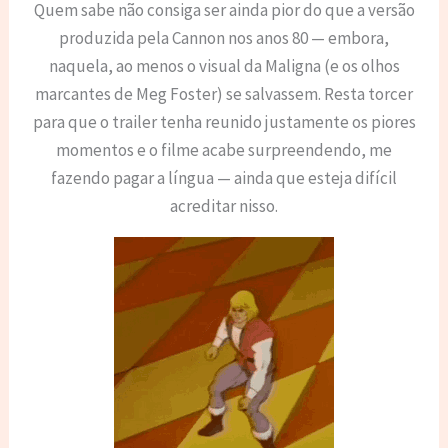
Quem sabe não consiga ser ainda pior do que a versão
produzida pela Cannon nos anos 80 — embora,
naquela, ao menos o visual da Maligna (e os olhos
marcantes de Meg Foster) se salvassem. Resta torcer
para que o trailer tenha reunido justamente os piores
momentos e o filme acabe surpreendendo, me
fazendo pagar a língua — ainda que esteja difícil
acreditar nisso.