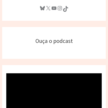
Bluesky
X
Youtube
Instagram
TikTok
Ouça o podcast