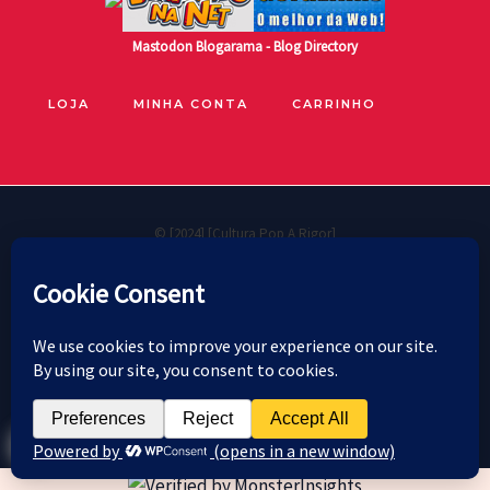
Mastodon
Blogarama - Blog Directory
LOJA
MINHA CONTA
CARRINHO
© [2024] [Cultura Pop A Rigor]
🐧
Políticas de privacidade
Cookie Policy
Política de reembolso e devoluções