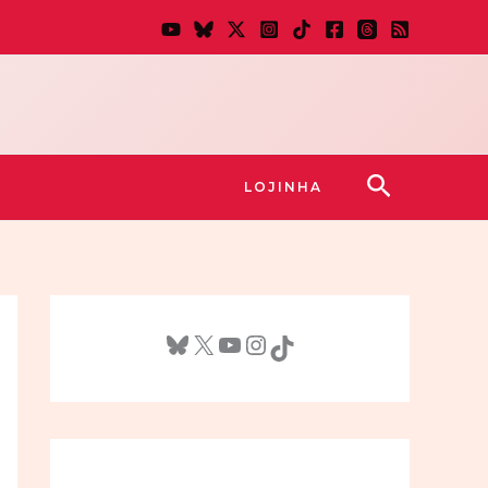
Pesquisar
LOJINHA
Bluesky
X
Youtube
Instagram
TikTok