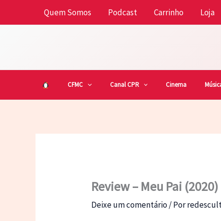
Ir
Quem Somos
Podcast
Carrinho
Loja
para
o
conteúdo
CFMC
Canal CPR
Cinema
Músic
Review – Meu Pai (2020)
Deixe um comentário
/ Por
redescu