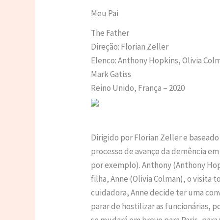
Meu Pai
The Father
Direção: Florian Zeller
Elenco: Anthony Hopkins, Olivia Colm
Mark Gatiss
Reino Unido, França – 2020
Dirigido por Florian Zeller e basea
processo de avanço da demência em u
por exemplo). Anthony (Anthony Hop
filha, Anne (Olivia Colman), o visit
cuidadora, Anne decide ter uma conve
parar de hostilizar as funcionárias, 
se mudará em breve para Paris, para