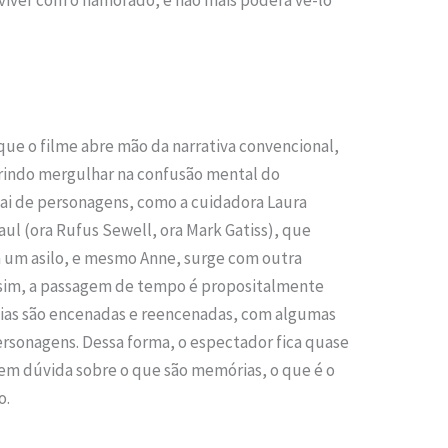
que o filme abre mão da narrativa convencional,
erindo mergulhar na confusão mental do
sai de personagens, como a cuidadora Laura
ul (ora Rufus Sewell, ora Mark Gatiss), que
m um asilo, e mesmo Anne, surge com outra
assim, a passagem de tempo é propositalmente
ias são encenadas e reencenadas, com algumas
sonagens. Dessa forma, o espectador fica quase
em dúvida sobre o que são memórias, o que é o
o.