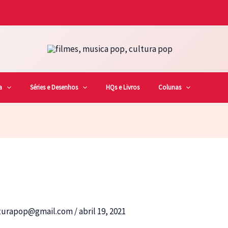
a
Séries e Desenhos
HQs e Livros
Colunas
lturapop@gmail.com
/
abril 19, 2021