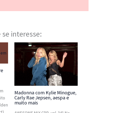
 se interesse:
re
a
em
Madonna com Kylie Minogue,
Carly Rae Jepsen, aespa e
ito
muito mais
idden
rt)
AWESOME MIX CPR, vol. 341 Na