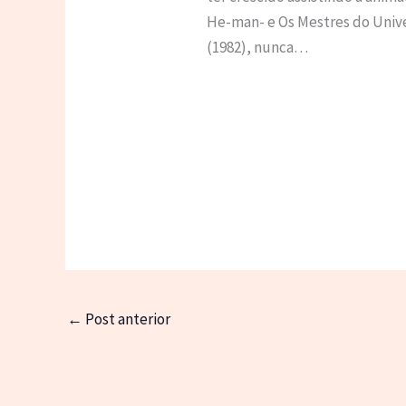
He-man- e Os Mestres do Univ
(1982), nunca…
←
Post anterior