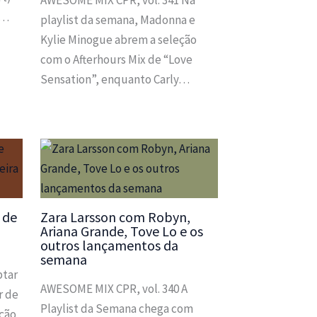
m…
playlist da semana, Madonna e
Kylie Minogue abrem a seleção
com o Afterhours Mix de “Love
Sensation”, enquanto Carly…
 de
Zara Larsson com Robyn,
Ariana Grande, Tove Lo e os
outros lançamentos da
semana
ptar
AWESOME MIX CPR, vol. 340 A
r de
Playlist da Semana chega com
ação