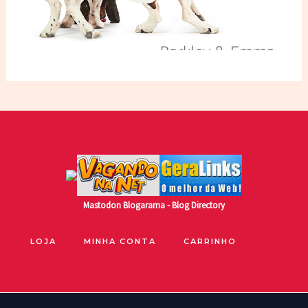
Mastodon
Blogarama - Blog Directory
LOJA
MINHA CONTA
CARRINHO