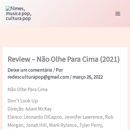
Ir
para
o
conteúdo
Review – Não Olhe Para Cima (2021)
Deixe um comentário
/ Por
redesculturapop@gmail.com
/
março 26, 2022
Não Olhe Para Cima
Don’t Look Up
Direção: Adam McKay
Elenco: Leonardo DiCaprio, Jennifer Lawrence, Rob
Morgan, Jonah Hill, Mark Rylance, Tyler Perry,