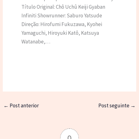
Título Original: Chô Uchû Keiji Gyaban
Infiniti Showrunner: Saburo Yatsude
Direção: Hirofumi Fukuzawa, Kyohei
Yamaguchi, Hiroyuki Katô, Katsuya
Watanabe,…
←
Post anterior
Post seguinte
→
0