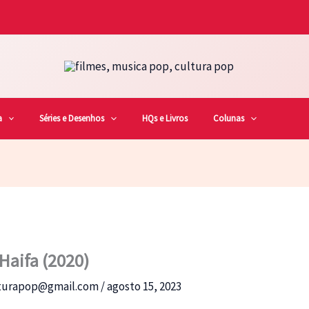
a
Séries e Desenhos
HQs e Livros
Colunas
Haifa (2020)
lturapop@gmail.com
/
agosto 15, 2023