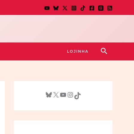
Pesquisar
LOJINHA
Bluesky
X
Youtube
Instagram
TikTok