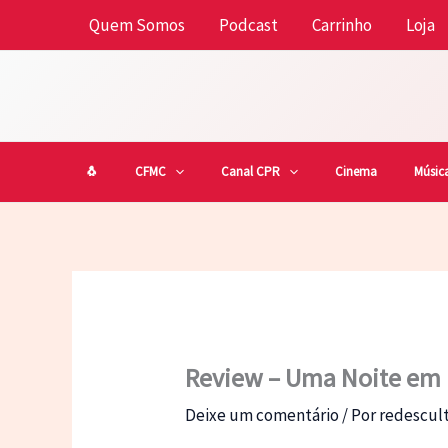
Ir
Quem Somos
Podcast
Carrinho
Loja
para
o
conteúdo
🐧
CFMC
Canal CPR
Cinema
Músic
Review – Uma Noite em 
Deixe um comentário
/ Por
redescu