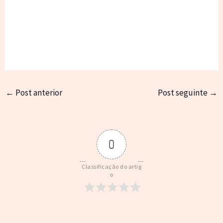
←
Post anterior
Post seguinte
→
0
Classificação do artig
o