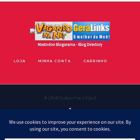
Mastodon
Blogarama - Blog Directory
LOJA
MINHA CONTA
CARRINHO
© [2024] [Cultura Pop A Rigor]
🐧
Políticas de privacidade
Cookie Policy
Política de reembolso e devoluções