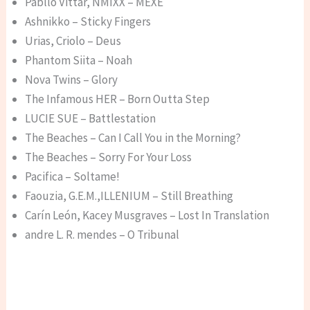
Pabllo Vittar, NMIXX – MEXE
Ashnikko – Sticky Fingers
Urias, Criolo – Deus
Phantom Siita – Noah
Nova Twins – Glory
The Infamous HER – Born Outta Step
LUCIE SUE – Battlestation
The Beaches – Can I Call You in the Morning?
The Beaches – Sorry For Your Loss
Pacifica – Soltame!
Faouzia, G.E.M.,ILLENIUM – Still Breathing
Carín León, Kacey Musgraves – Lost In Translation
andre L. R. mendes – O Tribunal