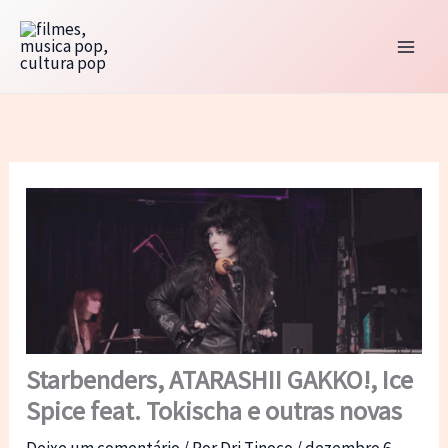
Ir
para
o
conteúdo
Starbenders, ATARASHII GAKKO!, Ice
Spice feat. Tokischa e outras novas