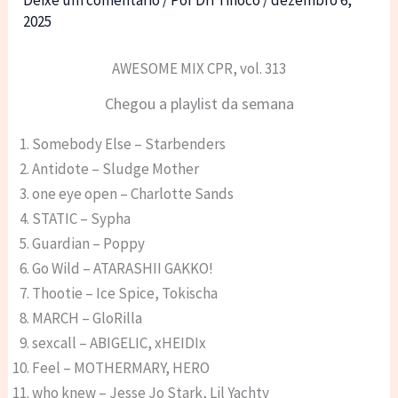
Deixe um comentário
/ Por
Dri Tinoco
/
dezembro 6,
2025
AWESOME MIX CPR, vol. 313
Chegou a playlist da semana
Somebody Else – Starbenders
Antidote – Sludge Mother
one eye open – Charlotte Sands
STATIC – Sypha
Guardian – Poppy
Go Wild – ATARASHII GAKKO!
Thootie – Ice Spice, Tokischa
MARCH – GloRilla
sexcall – ABIGELIC, xHEIDIx
Feel – MOTHERMARY, HERO
who knew – Jesse Jo Stark, Lil Yachty