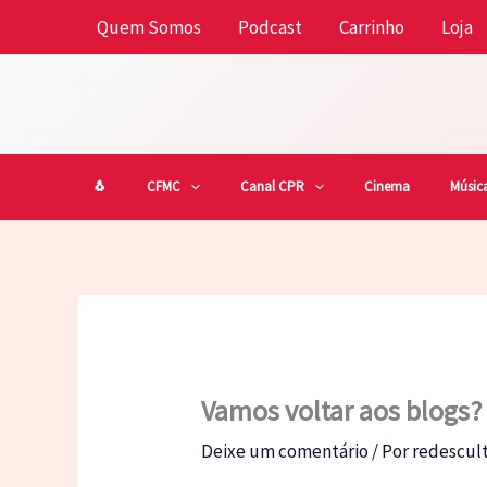
Ir
Quem Somos
Podcast
Carrinho
Loja
para
o
conteúdo
🐧
CFMC
Canal CPR
Cinema
Músic
Vamos voltar aos blogs?
Deixe um comentário
/ Por
redescu