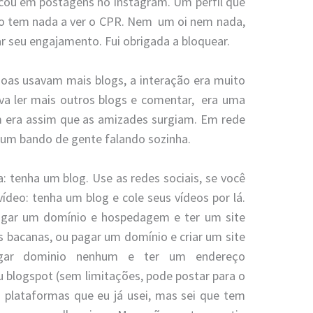
cou em postagens no Instagram. Um perfil que
o tem nada a ver o CPR. Nem um oi nem nada,
ar seu engajamento. Fui obrigada a bloquear.
soas usavam mais blogs, a interação era muito
va ler mais outros blogs e comentar, era uma
 era assim que as amizades surgiam. Em rede
e um bando de gente falando sozinha.
: tenha um blog. Use as redes sociais, se você
vídeo: tenha um blog e cole seus vídeos por lá.
agar um domínio e hospedagem e ter um site
s bacanas, ou pagar um domínio e criar um site
agar dominio nenhum e ter um endereço
 blogspot (sem limitações, pode postar para o
as plataformas que eu já usei, mas sei que tem