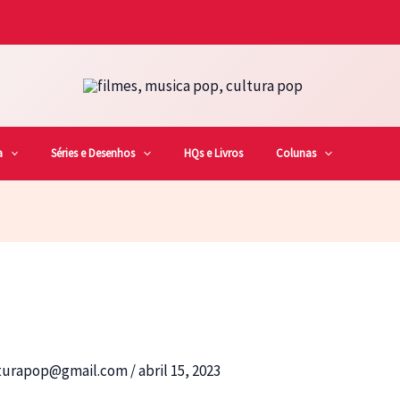
a
Séries e Desenhos
HQs e Livros
Colunas
lturapop@gmail.com
/
abril 15, 2023