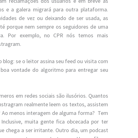
am reclamações dos usuários e em breve as
s e a galera migrará para outra plataforma.
vidades de vez ou deixando de ser usada, as
 Até porque nem sempre os seguidores de uma
tra. Por exemplo, no CPR nós temos mais
stragram.
blog: se o leitor assina seu feed ou visita com
 boa vontade do algoritmo para entregar seu
úmeros em redes sociais são ilusórios. Quantos
Instragram realmente leem os textos, assistem
s? Ao menos interagem de alguma forma? Tem
nclusive, muita gente fica obcecada por ter
e chega a ser irritante. Outro dia, um podcast