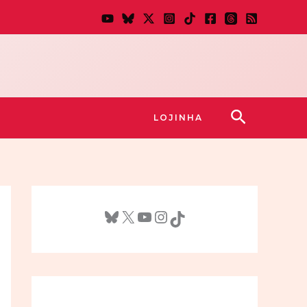
Pesquisar
LOJINHA
Bluesky
X
Youtube
Instagram
TikTok