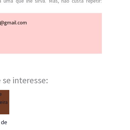
a uma que lhe sirva. Mas, não custa repetir:
p@gmail.com
 se interesse:
 de