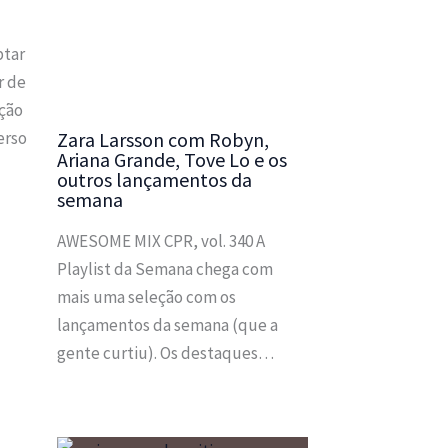
ptar
r de
ação
erso
Zara Larsson com Robyn,
Ariana Grande, Tove Lo e os
outros lançamentos da
semana
AWESOME MIX CPR, vol. 340 A
Playlist da Semana chega com
mais uma seleção com os
lançamentos da semana (que a
gente curtiu). Os destaques…