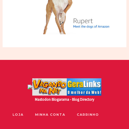
Mastodon
Blogarama - Blog Directory
LOJA
MINHA CONTA
CARRINHO