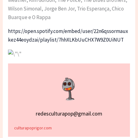
Wilson Simonal, Jorge Ben Jor, Trio Esperança, Chico
Buarque e O Rappa
https://open.spotify.com/embed/user/22n6qssormaux
kez44eoydzai/playlist/7hhXLKbUuCHX7W9Z0UiNUT
redesculturapop@gmail.com
culturapoprigor.com