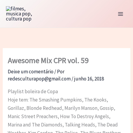
Ir
para
o
conteúdo
Awesome Mix CPR vol. 59
Deixe um comentário
/ Por
redesculturapop@gmail.com
/
junho 16, 2018
Playlist boleira de Copa
Hoje tem: The Smashing Pumpkins, The Kooks,
Gorillaz, Blonde Redhead, Marilyn Manson, Gossip,
Manic Street Preachers, How To Destroy Angels,
Marina and The Diamonds, Talking Heads, The Dead
Weather, Kim Gordon, The Police, The Blues Brothers,