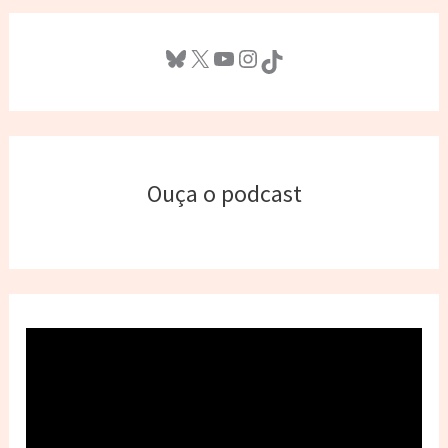
Bluesky
X
Youtube
Instagram
TikTok
Ouça o podcast