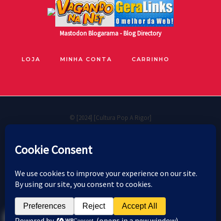
Mastodon
Blogarama - Blog Directory
LOJA
MINHA CONTA
CARRINHO
© [2024] [Cultura Pop A Rigor]
🐧
Políticas de privacidade
Cookie Policy
Política de reembolso e devoluções