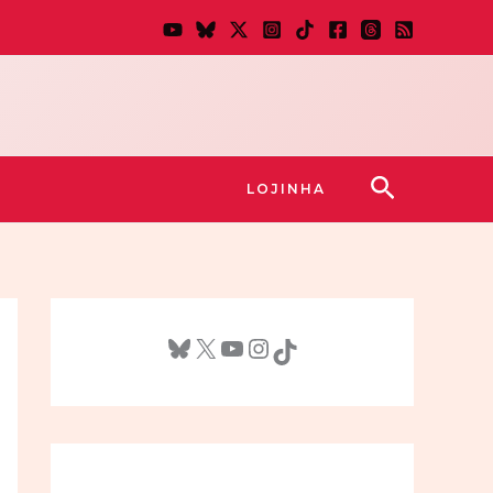
Pesquisar
LOJINHA
Bluesky
X
Youtube
Instagram
TikTok