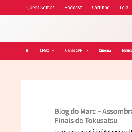
Ir
Quem Somos
Podcast
Carrinho
Loja
para
o
conteúdo
🐧
CFMC
Canal CPR
Cinema
Músic
Blog do Marc – Assombr
Finais de Tokusatsu
Deixe um comentário
/ Por
redescu