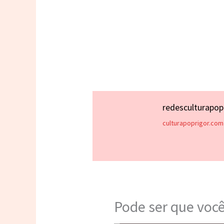
redesculturapo
culturapoprigor.com
Pode ser que você