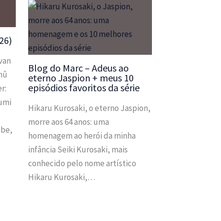
026)
van
Blog do Marc – Adeus ao
chû
eterno Jaspion + meus 10
episódios favoritos da série
r:
fumi
Hikaru Kurosaki, o eterno Jaspion,
morre aos 64 anos: uma
abe,
homenagem ao herói da minha
infância Seiki Kurosaki, mais
conhecido pelo nome artístico
Hikaru Kurosaki,…