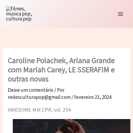
Ir
para
o
conteúdo
Caroline Polachek, Ariana Grande
com Mariah Carey, LE SSERAFIM e
outras novas
Deixe um comentário
/ Por
redesculturapop@gmail.com
/
fevereiro 23, 2024
AWESOME MIX CPR, vol. 254