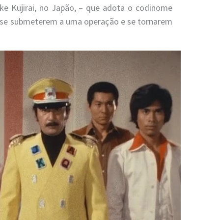
ke Kujirai, no Japão, – que adota o codinome
ra se submeterem a uma operação e se tornarem