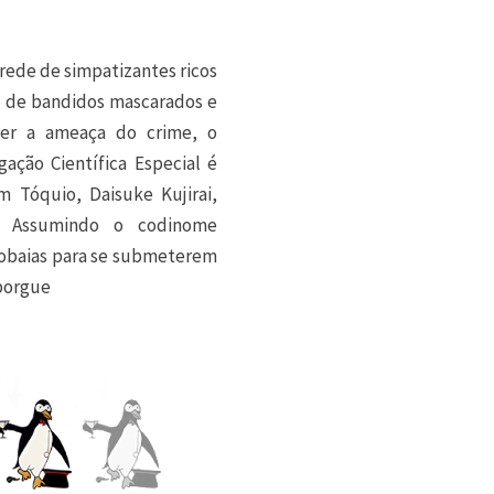
rede de simpatizantes ricos
o de bandidos mascarados e
er a ameaça do crime, o
gação Científica Especial é
Tóquio, Daisuke Kujirai,
l. Assumindo o codinome
 cobaias para se submeterem
iborgue