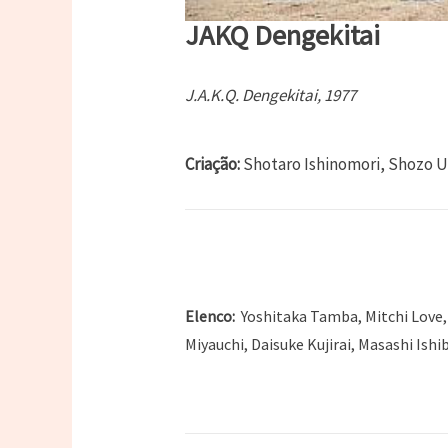
JAKQ Dengekitai
J.A.K.Q. Dengekitai, 1977
Criação:
Shotaro Ishinomori, Shozo 
Elenco:
Yoshitaka Tamba, Mitchi Love,
Miyauchi, Daisuke Kujirai, Masashi Ishi