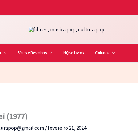
a
Séries e Desenhos
HQs e Livros
Colunas
i (1977)
lturapop@gmail.com
/
fevereiro 21, 2024