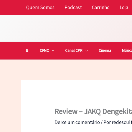
Ir
Quem Somos
Podcast
Carrinho
Loja
para
o
conteúdo
🐧
CFMC
Canal CPR
Cinema
Músic
Review – JAKQ Dengekita
Deixe um comentário
/ Por
redescu