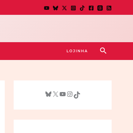
Pesquisar
LOJINHA
Bluesky
X
Youtube
Instagram
TikTok